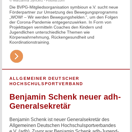
© Marzanna Syncerz - Fotolia.com
Die BVPG-Mitgliedsorganisation symbioun e.V. sucht neue
Förderpartner zur Umsetzung des Bewegungsprogramms
„WOW! – Wir werden Bewegungshelden.“, um den Folgen
der Corona-Pandemie entgegenzuwirken. In Form von
Projekttagen vermitteln Coaches den Kindern und
Jugendlichen unterschiedliche Themen wie
Körperwahrnehmung, Rückengesundheit und
Koordinationstraining.
ALLGEMEINER DEUTSCHER
HOCHSCHULSPORTVERBAND
Benjamin Schenk neuer adh-
Generalsekretär
Benjamin Schenk ist neuer Generalsekretär des
Allgemeinen Deutschen Hochschulsportverbandes
e.V. (adh). Zuvor war Benjamin Schenk adh-Jugend-