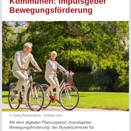
Kommunen: Impulsgeber
Bewegungsförderung
© Syda Productions - Fotolia.com
Mit dem digitalen Planungstool „Impulsgeber
Bewegungsförderung“ der Bundeszentrale für