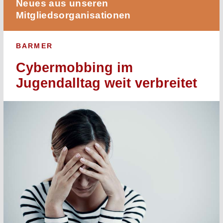
Neues aus unseren
Mitgliedsorganisationen
BARMER
Cybermobbing im
Jugendalltag weit verbreitet