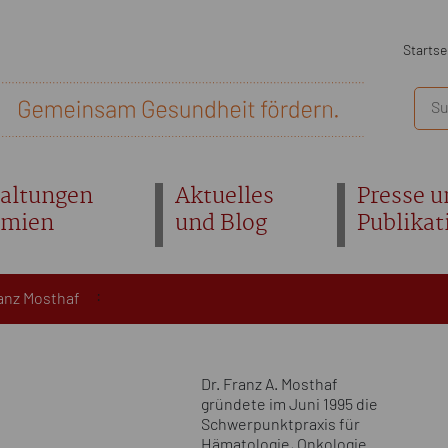
Startse
altungen
Aktuelles
Presse u
emien
und Blog
Publikat
:
ranz Mosthaf
Dr. Franz A. Mosthaf
gründete im Juni 1995 die
Schwerpunktpraxis für
Hämatologie, Onkologie