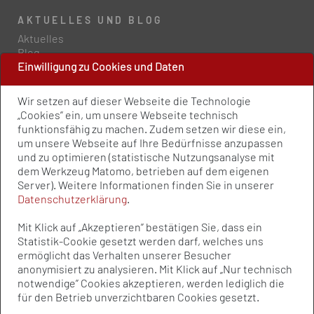
AKTUELLES UND BLOG
Aktuelles
Blog
Einwilligung zu Cookies und Daten
PRESSE UND PUBLIKATIONEN
Wir setzen auf dieser Webseite die Technologie
Policy Paper
„Cookies” ein, um unsere Webseite technisch
Pressemitteilungen
funktionsfähig zu machen. Zudem setzen wir diese ein,
Publikationen
um unsere Webseite auf Ihre Bedürfnisse anzupassen
Newsletter
und zu optimieren (statistische Nutzungsanalyse mit
dem Werkzeug Matomo, betrieben auf dem eigenen
Kontakt
Server). Weitere Informationen finden Sie in unserer
Impressum
Datenschutzerklärung
.
Datenschutz
Qualitätsstandards
Mit Klick auf „Akzeptieren” bestätigen Sie, dass ein
Sitemap
Statistik-Cookie gesetzt werden darf, welches uns
ermöglicht das Verhalten unserer Besucher
anonymisiert zu analysieren. Mit Klick auf „Nur technisch
notwendige” Cookies akzeptieren, werden lediglich die
© Bundesvereinigung Prävention und
für den Betrieb unverzichtbaren Cookies gesetzt.
Gesundheitsförderung e.V. (BVPG) 2025