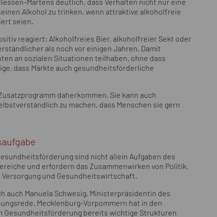
llessen-Martens deutlich, dass Verhalten nicht nur eine
, keinen Alkohol zu trinken, wenn attraktive alkoholfreie
iert seien.
itiv reagiert: Alkoholfreies Bier, alkoholfreier Sekt oder
erständlicher als noch vor einigen Jahren. Damit
ten an sozialen Situationen teilhaben, ohne dass
eige, dass Märkte auch gesundheitsförderliche
r Zusatzprogramm daherkommen. Sie kann auch
elbstverständlich zu machen, dass Menschen sie gern
saufgabe
Gesundheitsförderung sind nicht allein Aufgaben des
ereiche und erfordern das Zusammenwirken von Politik,
, Versorgung und Gesundheitswirtschaft.
h auch Manuela Schwesig, Ministerpräsidentin des
nungsrede. Mecklenburg-Vorpommern hat in den
n Gesundheitsförderung bereits wichtige Strukturen