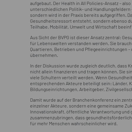
aufgebaut. Der Health in All Policies-Ansatz – als
unterschiedlichen Politik- und Handlungsfeldern –
sondern wird in der Praxis bereits aufgegriffen. D
Gesundheitsressort entsteht, sondern ebenso dur
Teilhabe, Mobilität, Umwelt und Wirtschaft beeinf
Aus Sicht der BVPG ist dieser Ansatz zentral: Ge
für Lebenswelten verstanden werden. Sie braucht
Quartieren, Betrieben und Pflegeeinrichtungen –
übernehmen.
In der Diskussion wurde zugleich deutlich, dass
nicht allein finanzieren und tragen können. Sie s
viele Schultern verteilt werden. Wenn Gesundhei
entsprechenden Akteure beteiligt sein: Länder, 
Bildungseinrichtungen, Arbeitgeber, Zivilgesells
Damit wurde auf der Branchenkonferenz ein zentra
einzelner Akteure, sondern eine gemeinsame Zuku
Innovationskraft, öffentliche Verantwortung und
zusammenzubringen, dass gesundheitsförderliche
für mehr Menschen wahrscheinlicher wird.