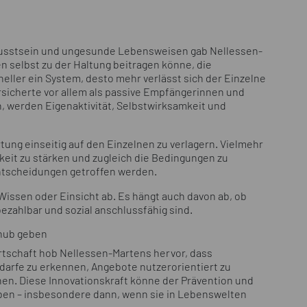
wusstsein und ungesunde Lebensweisen gab Nellessen-
selbst zu der Haltung beitragen könne, die
eller ein System, desto mehr verlässt sich der Einzelne
rsicherte vor allem als passive Empfängerinnen und
werden Eigenaktivität, Selbstwirksamkeit und
ung einseitig auf den Einzelnen zu verlagern. Vielmehr
keit zu stärken und zugleich die Bedingungen zu
tscheidungen getroffen werden.
 Wissen oder Einsicht ab. Es hängt auch davon ab, ob
bezahlbar und sozial anschlussfähig sind.
chub geben
irtschaft hob Nellessen-Martens hervor, dass
edarfe zu erkennen, Angebote nutzerorientiert zu
hen. Diese Innovationskraft könne der Prävention und
en – insbesondere dann, wenn sie in Lebenswelten