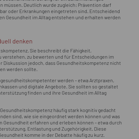
müssen. Deutlich wurde zugleich: Prävention darf
ssbar oder Erkrankungen eingetreten sind. Entscheidend
nen Gesundheit im Alltag entstehen und erhalten werden
duell denken
skompetenz. Sie beschreibt die Fähigkeit,
u verstehen, zu bewerten und für Entscheidungen im
der Diskussion jedoch, dass Gesundheitskompetenz nicht
den werden sollte.
gesundheitskompetenter werden – etwa Arztpraxen,
assen und digitale Angebote. Sie sollten so gestaltet
terstützung finden und ihre Gesundheit im Alltag
 Gesundheitskompetenz häufig stark kognitiv gedacht
finden sind, wie sie eingeordnet werden können und was
hen Gesundheit erfahren und erleben können – etwa durch
erstützung, Entlastung und Zugehörigkeit. Diese
esundheit komme in der Debatte häufig zu kurz.