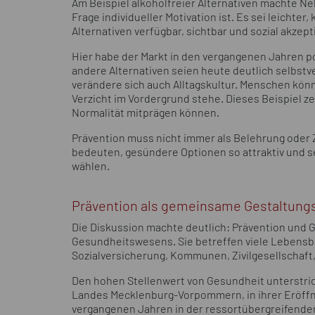
Am Beispiel alkoholfreier Alternativen machte Ne
Frage individueller Motivation ist. Es sei leichter
Alternativen verfügbar, sichtbar und sozial akzept
Hier habe der Markt in den vergangenen Jahren pos
andere Alternativen seien heute deutlich selbstv
verändere sich auch Alltagskultur. Menschen könn
Verzicht im Vordergrund stehe. Dieses Beispiel z
Normalität mitprägen können.
Prävention muss nicht immer als Belehrung ode
bedeuten, gesündere Optionen so attraktiv und s
wählen.
Prävention als gemeinsame Gestaltung
Die Diskussion machte deutlich: Prävention und 
Gesundheitswesens. Sie betreffen viele Lebensb
Sozialversicherung, Kommunen, Zivilgesellschaft
Den hohen Stellenwert von Gesundheit unterstric
Landes Mecklenburg-Vorpommern, in ihrer Eröff
vergangenen Jahren in der ressortübergreifende