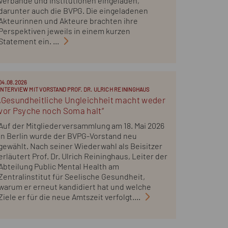
Verbände und Institutionen eingeladen,
darunter auch die BVPG. Die eingeladenen
Akteurinnen und Akteure brachten ihre
Perspektiven jeweils in einem kurzen
Statement ein. ...
04.08.2026
INTERVIEW MIT VORSTAND PROF. DR. ULRICH REININGHAUS
„Gesundheitliche Ungleichheit macht weder
vor Psyche noch Soma halt“
Auf der Mitgliederversammlung am 18. Mai 2026
in Berlin wurde der BVPG-Vorstand neu
gewählt. Nach seiner Wiederwahl als Beisitzer
erläutert Prof. Dr. Ulrich Reininghaus, Leiter der
Abteilung Public Mental Health am
Zentralinstitut für Seelische Gesundheit,
warum er erneut kandidiert hat und welche
Ziele er für die neue Amtszeit verfolgt....