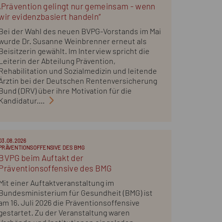
„Prävention gelingt nur gemeinsam - wenn
wir evidenzbasiert handeln“
Bei der Wahl des neuen BVPG-Vorstands im Mai
wurde Dr. Susanne Weinbrenner erneut als
Beisitzerin gewählt. Im Interview spricht die
Leiterin der Abteilung Prävention,
Rehabilitation und Sozialmedizin und leitende
Ärztin bei der Deutschen Rentenversicherung
Bund (DRV) über ihre Motivation für die
Kandidatur....
03.08.2026
PRÄVENTIONSOFFENSIVE DES BMG
BVPG beim Auftakt der
Präventionsoffensive des BMG
Mit einer Auftaktveranstaltung im
Bundesministerium für Gesundheit (BMG) ist
am 16. Juli 2026 die Präventionsoffensive
gestartet. Zu der Veranstaltung waren