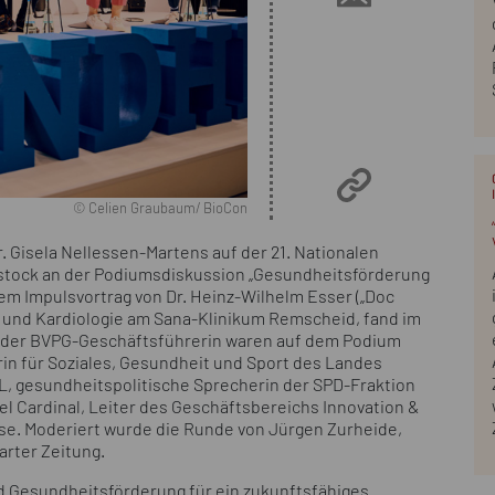
© Celien Graubaum/ BioCon
 Gisela Nellessen-Martens auf der 21. Nationalen
stock an der Podiumsdiskussion „Gesundheitsförderung
inem Impulsvortrag von Dr. Heinz-Wilhelm Esser („Doc
e und Kardiologie am Sana-Klinikum Remscheid, fand im
n der BVPG-Geschäftsführerin waren auf dem Podium
rin für Soziales, Gesundheit und Sport des Landes
, gesundheitspolitische Sprecherin der SPD-Fraktion
 Cardinal, Leiter des Geschäftsbereichs Innovation &
e. Moderiert wurde die Runde von Jürgen Zurheide,
rter Zeitung.
nd Gesundheitsförderung für ein zukunftsfähiges