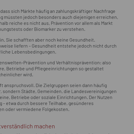
dass sich Märkte häufig an zahlungskräftiger Nachfrage
ng müssten jedoch besonders auch diejenigen erreichen,
b reiche es nicht aus, Prävention vor allem als Markt
nungstests oder Biomarker zu verstehen.
ein. Sie schafften aber noch keine Gesundheit.
eise liefern – Gesundheit entstehe jedoch nicht durch
rliche Lebensbedingungen.
benswelten-Prävention und Verhältnisprävention: also
re, Betriebe und Pflegeeinrichtungen so gestaltet
heinlicher wird.
t anspruchsvoll. Die Zielgruppen seien dann häufig
r, sondern Städte, Gemeinden, die Landesvereinigungen
reine, Betriebe oder soziale Einrichtungen. Der Nutzen
tig – etwa durch bessere Teilhabe, gesünderes
en oder vermiedene Folgekosten.
stverständlich machen