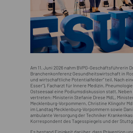
Am 11. Juni 2026 nahm BVPG-Geschäftsführerin Dr.
Branchenkonferenz Gesundheitswirtschaft in Ro
und wirtschaftliche Potentialfelder“ teil. Nach e
Esser“), Facharzt für Innere Medizin, Pneumologi
Ostseesaal eine Podiumsdiskussion statt. Nebe
vertreten: Ministerin Stefanie Drese MdL, Ministe
Mecklenburg-Vorpommern, Christine Klingohr MdL
im Landtag Mecklenburg-Vorpommern sowie Daniel
ambulante Versorgung der Techniker Krankenkass
Korrespondent des Tagesspiegels und der Stuttga
Es bestand Einigkeit darüber, dass Prävention u