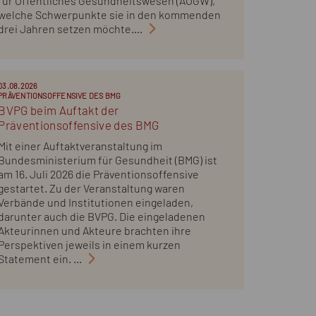
für Öffentliches Gesundheitswesen (AÖGW),
welche Schwerpunkte sie in den kommenden
drei Jahren setzen möchte....
03.08.2026
PRÄVENTIONSOFFENSIVE DES BMG
BVPG beim Auftakt der
Präventionsoffensive des BMG
Mit einer Auftaktveranstaltung im
Bundesministerium für Gesundheit (BMG) ist
am 16. Juli 2026 die Präventionsoffensive
gestartet. Zu der Veranstaltung waren
Verbände und Institutionen eingeladen,
darunter auch die BVPG. Die eingeladenen
Akteurinnen und Akteure brachten ihre
Perspektiven jeweils in einem kurzen
Statement ein. ...