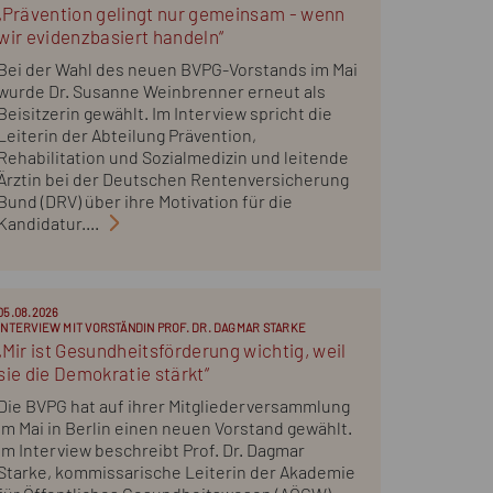
„Prävention gelingt nur gemeinsam - wenn
wir evidenzbasiert handeln“
Bei der Wahl des neuen BVPG-Vorstands im Mai
wurde Dr. Susanne Weinbrenner erneut als
Beisitzerin gewählt. Im Interview spricht die
Leiterin der Abteilung Prävention,
Rehabilitation und Sozialmedizin und leitende
Ärztin bei der Deutschen Rentenversicherung
Bund (DRV) über ihre Motivation für die
Kandidatur....
05.08.2026
INTERVIEW MIT VORSTÄNDIN PROF. DR. DAGMAR STARKE
„Mir ist Gesundheitsförderung wichtig, weil
sie die Demokratie stärkt“
Die BVPG hat auf ihrer Mitgliederversammlung
im Mai in Berlin einen neuen Vorstand gewählt.
Im Interview beschreibt Prof. Dr. Dagmar
Starke, kommissarische Leiterin der Akademie