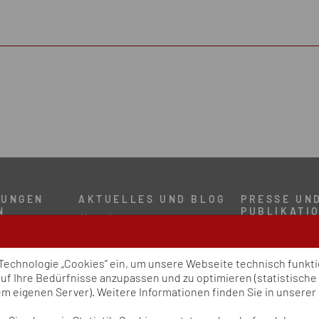
TUNGEN
AKTUELLES UND BLOG
PRESSE UN
N
PUBLIKATI
Aktuelles
Policy Paper
Blog
ress
Pressemitteilu
um
Publikationen
 Technologie „Cookies” ein, um unsere Webseite technisch funk
n
Newsletter
auf Ihre Bedürfnisse anzupassen und zu optimieren (statistisch
 eigenen Server). Weitere Informationen finden Sie in unserer