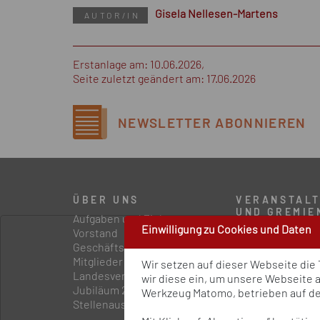
Gisela Nellesen-Martens
AUTOR/IN
Erstanlage am: 10.06.2026,
Seite zuletzt geändert am: 17.06.2026
NEWSLETTER
ABONNIEREN
ÜBER UNS
VERANSTAL
UND GREMIE
Aufgaben und Ziele
Einwilligung zu Cookies und Daten
Statuskonferenz
Vorstand
Präventionskong
Geschäftsstelle
Präventionsfor
Mitglieder
Wir setzen auf dieser Webseite die
Externe Gremie
Landesvereinigungen
wir diese ein, um unsere Webseite 
Interne Gremien
Jubiläum 2024
Werkzeug Matomo, betrieben auf dem
Stellenausschreibungen