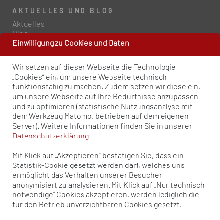
AKTUELLES UND BLOG
Aktuelles
Blog
Einwilligung zu Cookies und Daten
PRESSE UND PUBLIKATIONEN
Wir setzen auf dieser Webseite die Technologie
Policy Paper
„Cookies” ein, um unsere Webseite technisch
Pressemitteilungen
funktionsfähig zu machen. Zudem setzen wir diese ein,
Publikationen
um unsere Webseite auf Ihre Bedürfnisse anzupassen
Newsletter
und zu optimieren (statistische Nutzungsanalyse mit
dem Werkzeug Matomo, betrieben auf dem eigenen
Server). Weitere Informationen finden Sie in unserer
Kontakt
Datenschutzerklärung
.
Impressum
Datenschutz
Mit Klick auf „Akzeptieren” bestätigen Sie, dass ein
Qualitätsstandards
Statistik-Cookie gesetzt werden darf, welches uns
Sitemap
ermöglicht das Verhalten unserer Besucher
anonymisiert zu analysieren. Mit Klick auf „Nur technisch
notwendige” Cookies akzeptieren, werden lediglich die
© Bundesvereinigung Prävention und
für den Betrieb unverzichtbaren Cookies gesetzt.
Gesundheitsförderung e.V. (BVPG) 2025