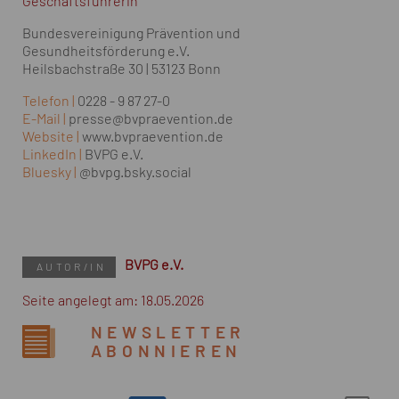
Geschäftsführerin
Bundesvereinigung Prävention und
Gesundheitsförderung e.V.
Heilsbachstraße 30 | 53123 Bonn
Telefon |
0228 - 9 87 27-0
E-Mail |
presse@bvpraevention.de
Website |
www.bvpraevention.de
LinkedIn |
BVPG e.V.
Bluesky |
@bvpg.bsky.social
BVPG e.V.
AUTOR/IN
Seite angelegt am: 18.05.2026
NEWSLETTER
ABONNIEREN