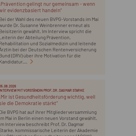
„Prävention gelingt nur gemeinsam - wenn
wir evidenzbasiert handeln“
Bei der Wahl des neuen BVPG-Vorstands im Mai
wurde Dr. Susanne Weinbrenner erneut als
Beisitzerin gewählt. Im Interview spricht die
Leiterin der Abteilung Prävention,
Rehabilitation und Sozialmedizin und leitende
Ärztin bei der Deutschen Rentenversicherung
Bund (DRV) über ihre Motivation für die
Kandidatur....
05.08.2026
INTERVIEW MIT VORSTÄNDIN PROF. DR. DAGMAR STARKE
„Mir ist Gesundheitsförderung wichtig, weil
sie die Demokratie stärkt“
Die BVPG hat auf ihrer Mitgliederversammlung
im Mai in Berlin einen neuen Vorstand gewählt.
Im Interview beschreibt Prof. Dr. Dagmar
Starke, kommissarische Leiterin der Akademie