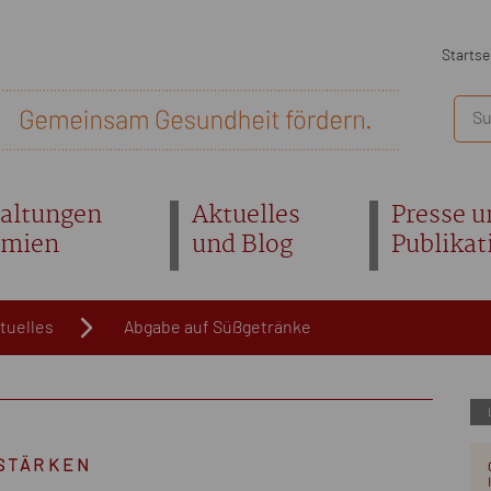
Startse
altungen
Aktuelles
Presse u
emien
und Blog
Publikat
tuelles
Abgabe auf Süßgetränke
 STÄRKEN