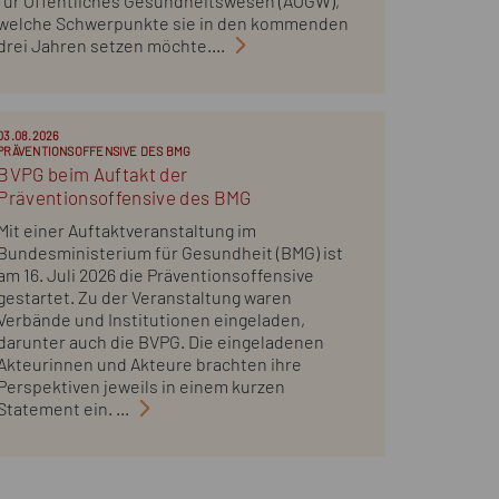
für Öffentliches Gesundheitswesen (AÖGW),
welche Schwerpunkte sie in den kommenden
drei Jahren setzen möchte....
03.08.2026
PRÄVENTIONSOFFENSIVE DES BMG
BVPG beim Auftakt der
Präventionsoffensive des BMG
Mit einer Auftaktveranstaltung im
Bundesministerium für Gesundheit (BMG) ist
am 16. Juli 2026 die Präventionsoffensive
gestartet. Zu der Veranstaltung waren
Verbände und Institutionen eingeladen,
darunter auch die BVPG. Die eingeladenen
Akteurinnen und Akteure brachten ihre
Perspektiven jeweils in einem kurzen
Statement ein. ...