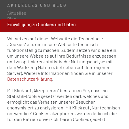
AKTUELLES UND BLOG
Aktuelles
Blog
Einwilligung zu Cookies und Daten
PRESSE UND PUBLIKATIONEN
Wir setzen auf dieser Webseite die Technologie
Policy Paper
„Cookies” ein, um unsere Webseite technisch
Pressemitteilungen
funktionsfähig zu machen. Zudem setzen wir diese ein,
Publikationen
um unsere Webseite auf Ihre Bedürfnisse anzupassen
Newsletter
und zu optimieren (statistische Nutzungsanalyse mit
dem Werkzeug Matomo, betrieben auf dem eigenen
Kontakt
Server). Weitere Informationen finden Sie in unserer
Impressum
Datenschutzerklärung
.
Datenschutz
Qualitätsstandards
Mit Klick auf „Akzeptieren” bestätigen Sie, dass ein
Sitemap
Statistik-Cookie gesetzt werden darf, welches uns
ermöglicht das Verhalten unserer Besucher
anonymisiert zu analysieren. Mit Klick auf „Nur technisch
notwendige” Cookies akzeptieren, werden lediglich die
© Bundesvereinigung Prävention und
für den Betrieb unverzichtbaren Cookies gesetzt.
Gesundheitsförderung e.V. (BVPG) 2025