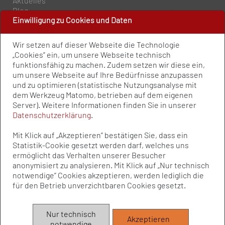
Aktuelles
Blog
Einwilligung zu Cookies und Daten
PRESSE UND PUBLIKATIONEN
Wir setzen auf dieser Webseite die Technologie
Policy Paper
„Cookies” ein, um unsere Webseite technisch
Pressemitteilungen
funktionsfähig zu machen. Zudem setzen wir diese ein,
Publikationen
um unsere Webseite auf Ihre Bedürfnisse anzupassen
Newsletter
und zu optimieren (statistische Nutzungsanalyse mit
dem Werkzeug Matomo, betrieben auf dem eigenen
Server). Weitere Informationen finden Sie in unserer
Kontakt
Datenschutzerklärung
.
Impressum
Datenschutz
Mit Klick auf „Akzeptieren” bestätigen Sie, dass ein
Qualitätsstandards
Statistik-Cookie gesetzt werden darf, welches uns
Sitemap
ermöglicht das Verhalten unserer Besucher
anonymisiert zu analysieren. Mit Klick auf „Nur technisch
notwendige” Cookies akzeptieren, werden lediglich die
© Bundesvereinigung Prävention und
für den Betrieb unverzichtbaren Cookies gesetzt.
Gesundheitsförderung e.V. (BVPG) 2025
Die Bundesvereinigung Prävention und Gesundheitsförderung e.V.
Nur technisch
Akzeptieren
(BVPG) wird aufgrund eines Beschlusses des Bundestages vom
notwendige