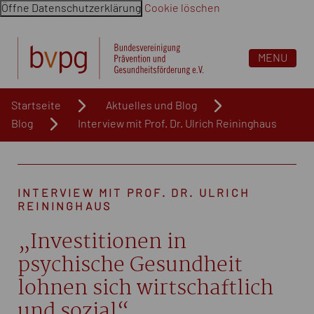
Öffne Datenschutzerklärung
Cookie löschen
Navigation überspringen. Springe direkt zum Inhalt
MENU
Startseite
Aktuelles und Blog
Blog
Interview mit Prof. Dr. Ulrich Reininghaus
INTERVIEW MIT PROF. DR. ULRICH
REININGHAUS
„Investitionen in
psychische Gesundheit
lohnen sich wirtschaftlich
und sozial“