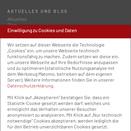
AKTUELLES UND BLOG
Aktuelles
Blog
Einwilligung zu Cookies und Daten
PRESSE UND PUBLIKATIONEN
Wir setzen auf dieser Webseite die Technologie
Policy Paper
„Cookies” ein, um unsere Webseite technisch
Pressemitteilungen
funktionsfähig zu machen. Zudem setzen wir diese ein,
Publikationen
um unsere Webseite auf Ihre Bedürfnisse anzupassen
Newsletter
und zu optimieren (statistische Nutzungsanalyse mit
dem Werkzeug Matomo, betrieben auf dem eigenen
Server). Weitere Informationen finden Sie in unserer
Kontakt
Datenschutzerklärung
.
Impressum
Datenschutz
Mit Klick auf „Akzeptieren” bestätigen Sie, dass ein
Qualitätsstandards
Statistik-Cookie gesetzt werden darf, welches uns
Sitemap
ermöglicht das Verhalten unserer Besucher
anonymisiert zu analysieren. Mit Klick auf „Nur technisch
notwendige” Cookies akzeptieren, werden lediglich die
© Bundesvereinigung Prävention und
für den Betrieb unverzichtbaren Cookies gesetzt.
Gesundheitsförderung e.V. (BVPG) 2025