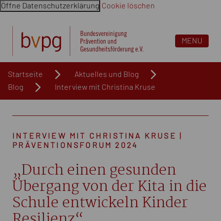
Öffne Datenschutzerklärung
Cookie löschen
Navigation überspringen. Springe direkt zum Inhalt
MENU
Startseite
Aktuelles und Blog
Blog
Interview mit Christina Kruse
INTERVIEW MIT CHRISTINA KRUSE |
PRÄVENTIONSFORUM 2024
„Durch einen gesunden
Übergang von der Kita in die
Schule entwickeln Kinder
Resilienz“