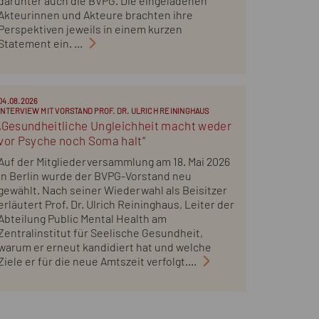
darunter auch die BVPG. Die eingeladenen
Akteurinnen und Akteure brachten ihre
Perspektiven jeweils in einem kurzen
Statement ein. ...
04.08.2026
INTERVIEW MIT VORSTAND PROF. DR. ULRICH REININGHAUS
„Gesundheitliche Ungleichheit macht weder
vor Psyche noch Soma halt“
Auf der Mitgliederversammlung am 18. Mai 2026
in Berlin wurde der BVPG-Vorstand neu
gewählt. Nach seiner Wiederwahl als Beisitzer
erläutert Prof. Dr. Ulrich Reininghaus, Leiter der
Abteilung Public Mental Health am
Zentralinstitut für Seelische Gesundheit,
warum er erneut kandidiert hat und welche
Ziele er für die neue Amtszeit verfolgt....