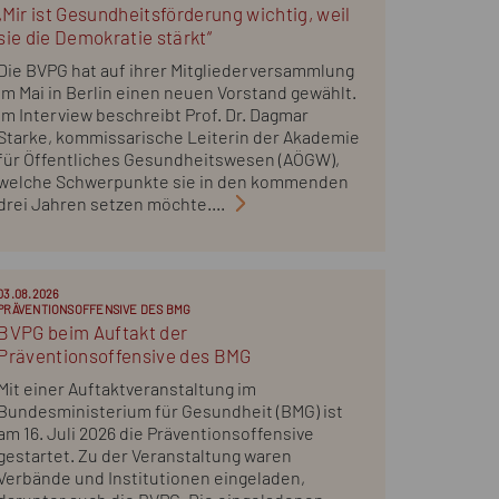
„Mir ist Gesundheitsförderung wichtig, weil
sie die Demokratie stärkt“
Die BVPG hat auf ihrer Mitgliederversammlung
im Mai in Berlin einen neuen Vorstand gewählt.
Im Interview beschreibt Prof. Dr. Dagmar
Starke, kommissarische Leiterin der Akademie
für Öffentliches Gesundheitswesen (AÖGW),
welche Schwerpunkte sie in den kommenden
drei Jahren setzen möchte....
03.08.2026
PRÄVENTIONSOFFENSIVE DES BMG
BVPG beim Auftakt der
Präventionsoffensive des BMG
Mit einer Auftaktveranstaltung im
Bundesministerium für Gesundheit (BMG) ist
am 16. Juli 2026 die Präventionsoffensive
gestartet. Zu der Veranstaltung waren
Verbände und Institutionen eingeladen,