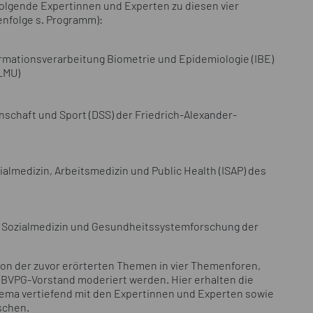
folgende Expertinnen und Experten zu diesen vier
nfolge s. Programm):
nformationsverarbeitung Biometrie und Epidemiologie (IBE)
LMU)
schaft und Sport (DSS) der Friedrich-Alexander-
ozialmedizin, Arbeitsmedizin und Public Health (ISAP) des
ie, Sozialmedizin und Gesundheitssystemforschung der
sion der zuvor erörterten Themen in vier Themenforen,
BVPG-Vorstand moderiert werden. Hier erhalten die
hema vertiefend mit den Expertinnen und Experten sowie
schen.