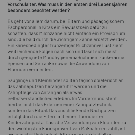
Vorschulalter. Was muss in den ersten drei Lebensjahren
besonders beachtet werden?
Es geht vor allem darum, bei Eltern und pädagogischem
Fachpersonal in Kitas ein Bewusstsein dafür zu
schaffen, dass Milchzähne nicht einfach ein Provisorium
sind, die bald durch die „richtigen“ Zähne ersetzt werden.
Ein kariesbedingter frühzeitiger Milchzahnverlust zieht
weitreichende Folgen nach sich und lässt sich meist
durch geeignete Mundhygienemaßnahmen, zuckerarme
Speisen und Getränke sowie die Anwendung von
Fluoriden vermeiden.
Säuglinge und Kleinkinder sollten täglich spielerisch an
das Zähneputzen herangeführt werden und die
Zahnpflege von Anfang an als etwas
Selbstverständliches erleben. Im Vordergrund steht
hierbei nicht das Erlernen einer Zahnputztechnik,
sondern das Ritual. Das anschließende Nachputzen
erfolgt durch die Eltern mit einer fluoridierten
Kinderzahnpasta. Dass die Verwendung von Fluoriden zu
den wichtigsten kariespräventiven Maßnahmen zählt, ist
wissenschaftlich belegt. Eltern werden deshalb in