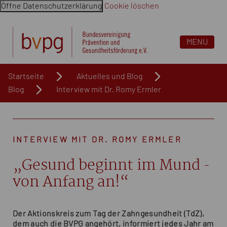
Öffne Datenschutzerklärung
Cookie löschen
Navigation überspringen. Springe direkt zum Inhalt
MENU
Startseite
Aktuelles und Blog
Blog
Interview mit Dr. Romy Ermler
INTERVIEW MIT DR. ROMY ERMLER
„Gesund beginnt im Mund -
von Anfang an!“
Der Aktionskreis zum Tag der Zahngesundheit (TdZ),
dem auch die BVPG angehört, informiert jedes Jahr am