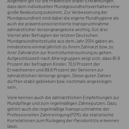
Allgemein gilt für die Prävention oraler Erkrankungen,
dass dem individuellen Mundgesundheitsverhalten eine
große Bedeutung zukommt. Zur Verbesserung der
Mundgesundheit sind dabei die eigene Mundhygiene als
auch die präventionsorientierte Inanspruchnahme
zahnärztlicher Vorsorgeangebote wichtig. Gut drei
Viertel aller Befragten der letzten Deutschen
Mundgesundheitsstudie aus dem Jahr 2014 gaben an,
mindestens einmal jährlich zu ihrem Zahnarzt bzw. zu
ihrer Zahnärztin zur Kontrolluntersuchung zu gehen.
Aufgeschlüsselt nach Altersgruppen zeigt sich, dass 81,9
Prozent der befragten Kinder, 72,0 Prozent der
Erwachsenen und 89,6 Prozent der Senioren zur
zahnärztlichen Vorsorge gingen. Diese guten Zahlen
dürften stabil geblieben bzw. nochmals angestiegen
sein.
Viele kennen auch die zahnärztlichen Empfehlungen zur
Mundpflege und zum regelmäßigen Zähneputzen. Dazu
gehört auch die regelmäßige Inanspruchnahme der
Professionellen Zahnreinigung (PZR), die statistische
Korrelationen zum Rückgang der Parodontitis erkennen
lässt.