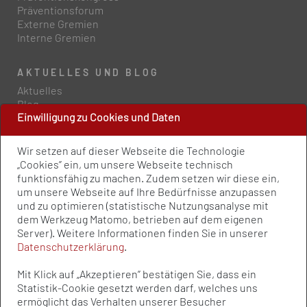
Präventionsforum
Externe Gremien
Interne Gremien
AKTUELLES UND BLOG
Aktuelles
Blog
Einwilligung zu Cookies und Daten
PRESSE UND PUBLIKATIONEN
Wir setzen auf dieser Webseite die Technologie
Policy Paper
„Cookies” ein, um unsere Webseite technisch
Pressemitteilungen
funktionsfähig zu machen. Zudem setzen wir diese ein,
Publikationen
um unsere Webseite auf Ihre Bedürfnisse anzupassen
Newsletter
und zu optimieren (statistische Nutzungsanalyse mit
dem Werkzeug Matomo, betrieben auf dem eigenen
Server). Weitere Informationen finden Sie in unserer
Kontakt
Datenschutzerklärung
.
Impressum
Datenschutz
Mit Klick auf „Akzeptieren” bestätigen Sie, dass ein
Qualitätsstandards
Statistik-Cookie gesetzt werden darf, welches uns
Sitemap
ermöglicht das Verhalten unserer Besucher