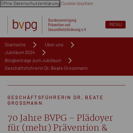
Öffne Datenschutzerklärung
Cookie löschen
Navigation überspringen. Springe direkt zum Inhalt
MENU
Startseite
Über uns
Jubiläum 2024
Blogbeiträge zum Jubiläum
Geschäftsführerin Dr. Beate Grossmann
GESCHÄFTSFÜHRERIN DR. BEATE
GROSSMANN
70 Jahre BVPG – Plädoyer
für (mehr) Prävention &