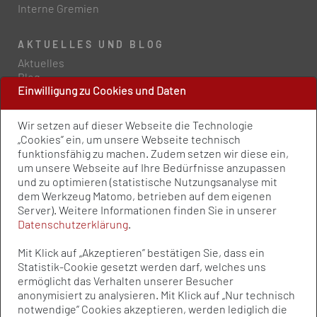
Interne Gremien
AKTUELLES UND BLOG
Aktuelles
Blog
Einwilligung zu Cookies und Daten
PRESSE UND PUBLIKATIONEN
Wir setzen auf dieser Webseite die Technologie
Policy Paper
„Cookies” ein, um unsere Webseite technisch
Pressemitteilungen
funktionsfähig zu machen. Zudem setzen wir diese ein,
Publikationen
um unsere Webseite auf Ihre Bedürfnisse anzupassen
Newsletter
und zu optimieren (statistische Nutzungsanalyse mit
dem Werkzeug Matomo, betrieben auf dem eigenen
Server). Weitere Informationen finden Sie in unserer
Kontakt
Datenschutzerklärung
.
Impressum
Datenschutz
Mit Klick auf „Akzeptieren” bestätigen Sie, dass ein
Qualitätsstandards
Statistik-Cookie gesetzt werden darf, welches uns
Sitemap
ermöglicht das Verhalten unserer Besucher
anonymisiert zu analysieren. Mit Klick auf „Nur technisch
notwendige” Cookies akzeptieren, werden lediglich die