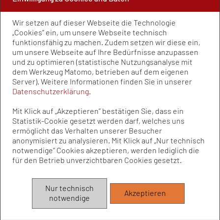
PRESSE UND PUBLIKATIONEN
Wir setzen auf dieser Webseite die Technologie
Policy Paper
„Cookies” ein, um unsere Webseite technisch
Pressemitteilungen
funktionsfähig zu machen. Zudem setzen wir diese ein,
Publikationen
um unsere Webseite auf Ihre Bedürfnisse anzupassen
Newsletter
und zu optimieren (statistische Nutzungsanalyse mit
dem Werkzeug Matomo, betrieben auf dem eigenen
Kontakt
Server). Weitere Informationen finden Sie in unserer
Impressum
Datenschutzerklärung
.
Datenschutz
Qualitätsstandards
Mit Klick auf „Akzeptieren” bestätigen Sie, dass ein
Sitemap
Statistik-Cookie gesetzt werden darf, welches uns
ermöglicht das Verhalten unserer Besucher
anonymisiert zu analysieren. Mit Klick auf „Nur technisch
notwendige” Cookies akzeptieren, werden lediglich die
© Bundesvereinigung Prävention und
für den Betrieb unverzichtbaren Cookies gesetzt.
Gesundheitsförderung e.V. (BVPG) 2025
Die Bundesvereinigung Prävention und Gesundheitsförderung e.V.
Nur technisch
Akzeptieren
(BVPG) wird aufgrund eines Beschlusses des Bundestages vom
notwendige
Bundesministerium für Gesundheit institutionell gefördert.