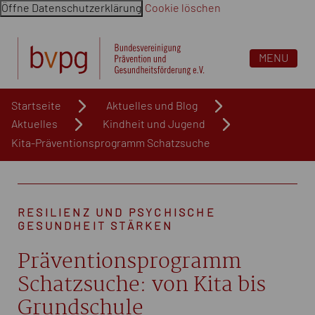
Öffne Datenschutzerklärung
Cookie löschen
Navigation überspringen. Springe direkt zum Inhalt
MENU
Startseite
Aktuelles und Blog
Aktuelles
Kindheit und Jugend
Kita-Präventionsprogramm Schatzsuche
RESILIENZ UND PSYCHISCHE
GESUNDHEIT STÄRKEN
Präventionsprogramm
Schatzsuche: von Kita bis
Grundschule