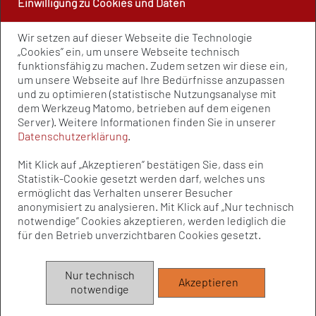
Einwilligung zu Cookies und Daten
PRESSE UND PUBLIKATIONEN
Wir setzen auf dieser Webseite die Technologie
Policy Paper
„Cookies” ein, um unsere Webseite technisch
Pressemitteilungen
funktionsfähig zu machen. Zudem setzen wir diese ein,
Publikationen
um unsere Webseite auf Ihre Bedürfnisse anzupassen
Newsletter
und zu optimieren (statistische Nutzungsanalyse mit
dem Werkzeug Matomo, betrieben auf dem eigenen
Kontakt
Server). Weitere Informationen finden Sie in unserer
Impressum
Datenschutzerklärung
.
Datenschutz
Qualitätsstandards
Mit Klick auf „Akzeptieren” bestätigen Sie, dass ein
Sitemap
Statistik-Cookie gesetzt werden darf, welches uns
ermöglicht das Verhalten unserer Besucher
anonymisiert zu analysieren. Mit Klick auf „Nur technisch
notwendige” Cookies akzeptieren, werden lediglich die
© Bundesvereinigung Prävention und
für den Betrieb unverzichtbaren Cookies gesetzt.
Gesundheitsförderung e.V. (BVPG) 2025
Die Bundesvereinigung Prävention und Gesundheitsförderung e.V.
Nur technisch
Akzeptieren
(BVPG) wird aufgrund eines Beschlusses des Bundestages vom
notwendige
Bundesministerium für Gesundheit institutionell gefördert.