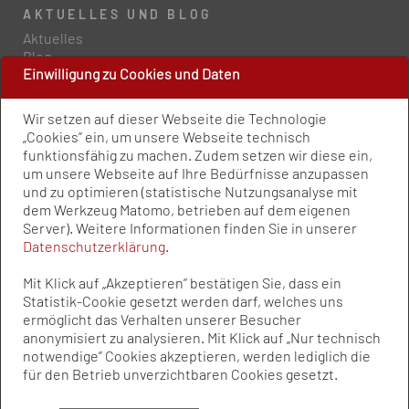
AKTUELLES UND BLOG
Aktuelles
Blog
Einwilligung zu Cookies und Daten
PRESSE UND PUBLIKATIONEN
Wir setzen auf dieser Webseite die Technologie
Policy Paper
„Cookies” ein, um unsere Webseite technisch
Pressemitteilungen
funktionsfähig zu machen. Zudem setzen wir diese ein,
Publikationen
um unsere Webseite auf Ihre Bedürfnisse anzupassen
Newsletter
und zu optimieren (statistische Nutzungsanalyse mit
dem Werkzeug Matomo, betrieben auf dem eigenen
Server). Weitere Informationen finden Sie in unserer
Kontakt
Datenschutzerklärung
.
Impressum
Datenschutz
Mit Klick auf „Akzeptieren” bestätigen Sie, dass ein
Qualitätsstandards
Statistik-Cookie gesetzt werden darf, welches uns
Sitemap
ermöglicht das Verhalten unserer Besucher
anonymisiert zu analysieren. Mit Klick auf „Nur technisch
notwendige” Cookies akzeptieren, werden lediglich die
© Bundesvereinigung Prävention und
für den Betrieb unverzichtbaren Cookies gesetzt.
Gesundheitsförderung e.V. (BVPG) 2025