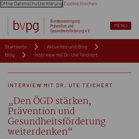
Öffne Datenschutzerklärung
Cookie löschen
Navigation überspringen. Springe direkt zum Inhalt
MENU
Startseite
Aktuelles und Blog
Blog
Interview mit Dr. Ute Teichert
INTERVIEW MIT DR. UTE TEICHERT
„Den ÖGD stärken,
Prävention und
Gesundheitsförderung
weiterdenken“