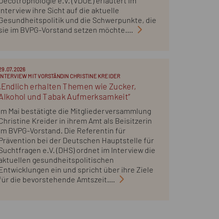
Oecotrophologie e.V. (VDOE) erläutert im
Interview ihre Sicht auf die aktuelle
Gesundheitspolitik und die Schwerpunkte, die
sie im BVPG-Vorstand setzen möchte....
29.07.2026
INTERVIEW MIT VORSTÄNDIN CHRISTINE KREIDER
„Endlich erhalten Themen wie Zucker,
Alkohol und Tabak Aufmerksamkeit“
Im Mai bestätigte die Mitgliederversammlung
Christine Kreider in ihrem Amt als Beisitzerin
im BVPG-Vorstand. Die Referentin für
Prävention bei der Deutschen Hauptstelle für
Suchtfragen e.V. (DHS) ordnet im Interview die
aktuellen gesundheitspolitischen
Entwicklungen ein und spricht über ihre Ziele
für die bevorstehende Amtszeit....