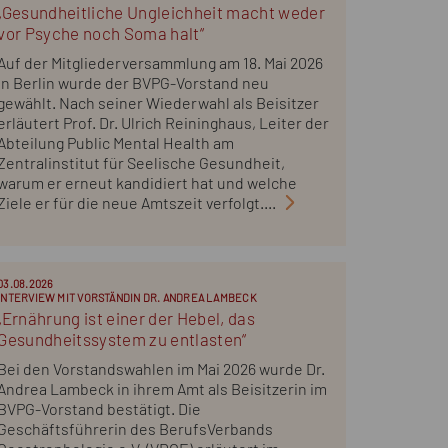
„Gesundheitliche Ungleichheit macht weder
vor Psyche noch Soma halt“
Auf der Mitgliederversammlung am 18. Mai 2026
in Berlin wurde der BVPG-Vorstand neu
gewählt. Nach seiner Wiederwahl als Beisitzer
erläutert Prof. Dr. Ulrich Reininghaus, Leiter der
Abteilung Public Mental Health am
Zentralinstitut für Seelische Gesundheit,
warum er erneut kandidiert hat und welche
Ziele er für die neue Amtszeit verfolgt....
03.08.2026
INTERVIEW MIT VORSTÄNDIN DR. ANDREA LAMBECK
„Ernährung ist einer der Hebel, das
Gesundheitssystem zu entlasten“
Bei den Vorstandswahlen im Mai 2026 wurde Dr.
Andrea Lambeck in ihrem Amt als Beisitzerin im
BVPG-Vorstand bestätigt. Die
Geschäftsführerin des BerufsVerbands