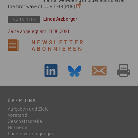
mental well-being of older adults after
the first wave of COVID-19 (PDF)
Linda Arzberger
AUTOR/IN
Seite angelegt am: 11.06.2021
NEWSLETTER
ABONNIEREN
ÜBER UNS
Aufgaben und Ziele
Vorstand
Geschäftsstelle
Mitglieder
Landesvereinigungen