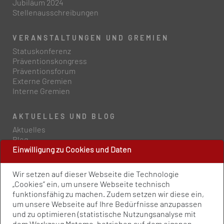
Jubiläum 2024
Stellenausschreibungen
VERANSTALTUNGEN UND GREMIEN
Statuskonferenz
Präventionskongress
Präventionsforum
Externe Gremien
Interne Gremien
AKTUELLES UND BLOG
Aktuelles
Blog
Einwilligung zu Cookies und Daten
PRESSE UND PUBLIKATIONEN
Wir setzen auf dieser Webseite die Technologie
Policy Paper
„Cookies” ein, um unsere Webseite technisch
Pressemitteilungen
funktionsfähig zu machen. Zudem setzen wir diese ein,
Publikationen
um unsere Webseite auf Ihre Bedürfnisse anzupassen
Newsletter
und zu optimieren (statistische Nutzungsanalyse mit