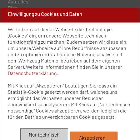
Aktuelles
Blog
Einwilligung zu Cookies und Daten
PRESSE UND PUBLIKATIONEN
Wir setzen auf dieser Webseite die Technologie
Policy Paper
„Cookies” ein, um unsere Webseite technisch
Pressemitteilungen
funktionsfähig zu machen. Zudem setzen wir diese ein,
Publikationen
um unsere Webseite auf Ihre Bedürfnisse anzupassen
Newsletter
und zu optimieren (statistische Nutzungsanalyse mit
dem Werkzeug Matomo, betrieben auf dem eigenen
Kontakt
Server). Weitere Informationen finden Sie in unserer
Impressum
Datenschutzerklärung
.
Datenschutz
Qualitätsstandards
Mit Klick auf „Akzeptieren” bestätigen Sie, dass ein
Sitemap
Statistik-Cookie gesetzt werden darf, welches uns
ermöglicht das Verhalten unserer Besucher
anonymisiert zu analysieren. Mit Klick auf „Nur technisch
notwendige” Cookies akzeptieren, werden lediglich die
© Bundesvereinigung Prävention und
für den Betrieb unverzichtbaren Cookies gesetzt.
Gesundheitsförderung e.V. (BVPG) 2025
Die Bundesvereinigung Prävention und Gesundheitsförderung e.V.
Nur technisch
Akzeptieren
(BVPG) wird aufgrund eines Beschlusses des Bundestages vom