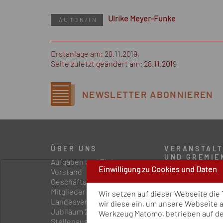
Ulrike Meyer-Funke
AUTOR/IN
Erstanlage am: 28.11.2019,
Seite zuletzt geändert am: 28.11.2019
NEWSLETTER
ABONNIEREN
ÜBER UNS
VERANSTAL
UND GREMIE
Aufgaben und Ziele
Einwilligung zu Cookies und Daten
Statuskonferenz
Vorstand
Präventionskong
Geschäftsstelle
Präventionsfor
Mitglieder
Wir setzen auf dieser Webseite die
Externe Gremie
Landesvereinigungen
wir diese ein, um unsere Webseite 
Interne Gremien
Jubiläum 2024
Werkzeug Matomo, betrieben auf dem
Stellenausschreibungen