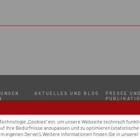
TUNGEN
AKTUELLES UND BLOG
PRESSE UN
N
PUBLIKATI
Aktuelles
Policy Paper
Blog
ress
Pressemitteilu
um
Publikationen
 Technologie „Cookies” ein, um unsere Webseite technisch funk
n
Newsletter
auf Ihre Bedürfnisse anzupassen und zu optimieren (statistisch
 eigenen Server). Weitere Informationen finden Sie in unserer