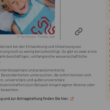
© Yuri Arcurs - Fotolia.com
derzeit bei der Entwicklung und Umsetzung von
ng noch zu wenig berücksichtigt. So gibt es zwar erste
matik beschäftigen, umfangreiche wissenschaftliche
.
nterdisziplinäre und praxisorientierte
 Besonderheiten untersuchen. Ab sofort können sich
en, universitäre und außeruniversitäre
rperschaften (zum Beispiel eingetragene Vereine oder
t bewerben.
und zur Antragstellung finden Sie hier.