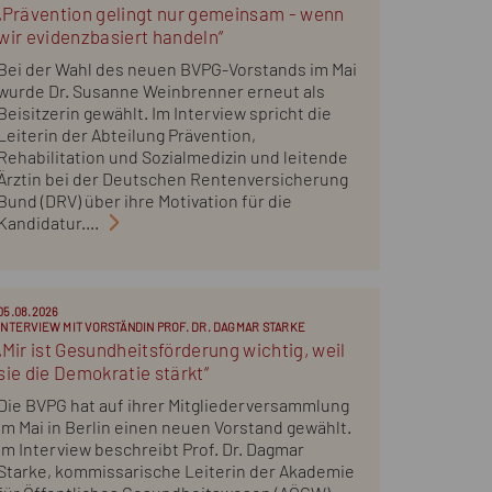
„Prävention gelingt nur gemeinsam - wenn
wir evidenzbasiert handeln“
Bei der Wahl des neuen BVPG-Vorstands im Mai
wurde Dr. Susanne Weinbrenner erneut als
Beisitzerin gewählt. Im Interview spricht die
Leiterin der Abteilung Prävention,
Rehabilitation und Sozialmedizin und leitende
Ärztin bei der Deutschen Rentenversicherung
Bund (DRV) über ihre Motivation für die
Kandidatur....
05.08.2026
INTERVIEW MIT VORSTÄNDIN PROF. DR. DAGMAR STARKE
„Mir ist Gesundheitsförderung wichtig, weil
sie die Demokratie stärkt“
Die BVPG hat auf ihrer Mitgliederversammlung
im Mai in Berlin einen neuen Vorstand gewählt.
Im Interview beschreibt Prof. Dr. Dagmar
Starke, kommissarische Leiterin der Akademie