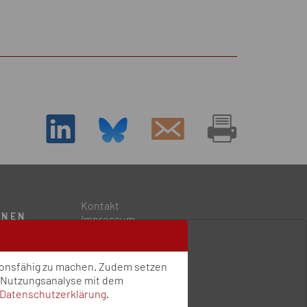
D
Kontakt
ONEN
Impressum
Datenschutz
Qualitätsstandards
ngen
Sitemap
tionsfähig zu machen. Zudem setzen
e Nutzungsanalyse mit dem
Datenschutzerklärung
.