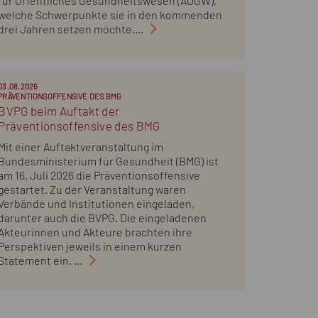
für Öffentliches Gesundheitswesen (AÖGW),
welche Schwerpunkte sie in den kommenden
drei Jahren setzen möchte....
03.08.2026
PRÄVENTIONSOFFENSIVE DES BMG
BVPG beim Auftakt der
Präventionsoffensive des BMG
Mit einer Auftaktveranstaltung im
Bundesministerium für Gesundheit (BMG) ist
am 16. Juli 2026 die Präventionsoffensive
gestartet. Zu der Veranstaltung waren
Verbände und Institutionen eingeladen,
darunter auch die BVPG. Die eingeladenen
Akteurinnen und Akteure brachten ihre
Perspektiven jeweils in einem kurzen
Statement ein. ...