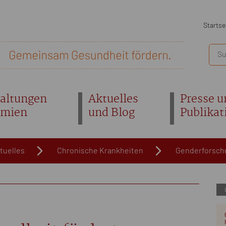
Startse
altungen
Aktuelles
Presse u
emien
und Blog
Publikat
tuelles
Chronische Krankheiten
Genderforsch