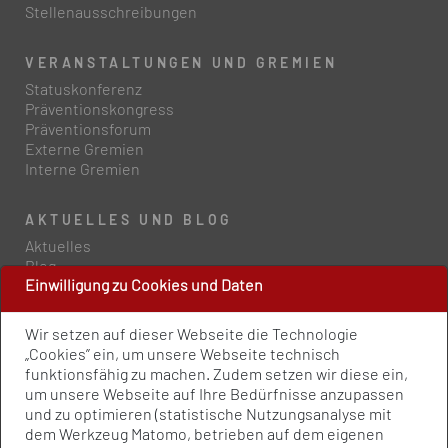
Stellenausschreibungen
VERANSTALTUNGEN UND GREMIEN
Statuskonferenz
Präventionskongress
Präventionsforum
Externe Gremien
Interne Gremien
AKTUELLES UND BLOG
Aktuelles
Blog
Einwilligung zu Cookies und Daten
PRESSE UND PUBLIKATIONEN
Wir setzen auf dieser Webseite die Technologie
Policy Paper
„Cookies” ein, um unsere Webseite technisch
Pressemitteilungen
funktionsfähig zu machen. Zudem setzen wir diese ein,
Publikationen
um unsere Webseite auf Ihre Bedürfnisse anzupassen
Newsletter
und zu optimieren (statistische Nutzungsanalyse mit
dem Werkzeug Matomo, betrieben auf dem eigenen