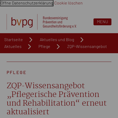
Öffne Datenschutzerklärung
Cookie löschen
Navigation überspringen. Springe direkt zum Inhalt
MENU
Startseite
Aktuelles und Blog
Aktuelles
Pflege
ZQP-Wissensangebot
PFLEGE
ZQP-Wissensangebot
„Pflegerische Prävention
und Rehabilitation“ erneut
aktualisiert