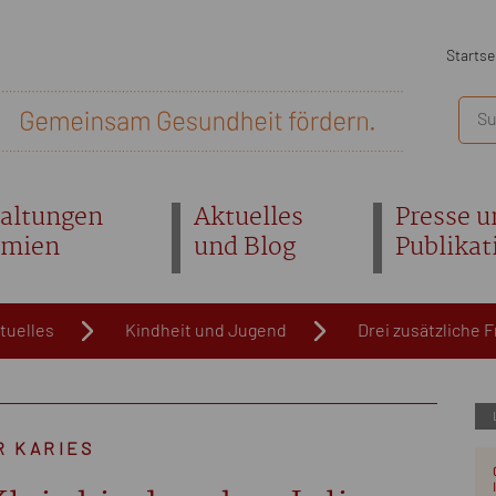
Startse
altungen
Aktuelles
Presse u
emien
und Blog
Publikat
tuelles
Kindheit und Jugend
Drei zusätzliche
R KARIES