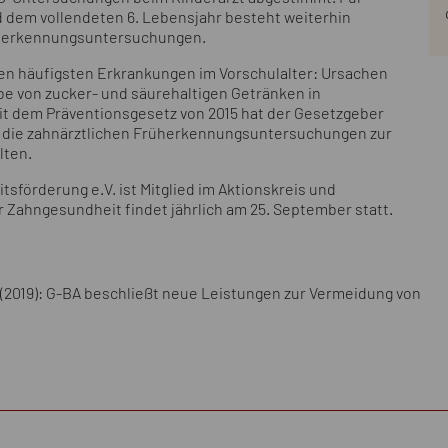
 dem vollendeten 6. Lebensjahr besteht weiterhin
rüherkennungsuntersuchungen.
den häufigsten Erkrankungen im Vorschulalter: Ursachen
abe von zucker- und säurehaltigen Getränken in
t dem Präventionsgesetz von 2015 hat der Gesetzgeber
die zahnärztlichen Früherkennungsuntersuchungen zur
lten.
förderung e.V. ist Mitglied im Aktionskreis und
r Zahngesundheit findet jährlich am 25. September statt.
019): G-BA beschließt neue Leistungen zur Vermeidung von