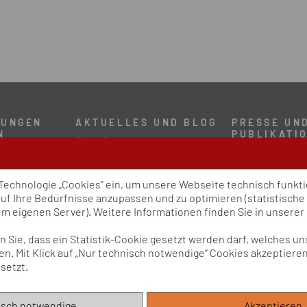
TUNGEN
AKTUELLES UND BLOG
PRESSE UN
N
PUBLIKATI
Aktuelles
Policy Paper
Blog
ress
Pressemitteilu
um
Publikationen
 Technologie „Cookies” ein, um unsere Webseite technisch funk
n
Newsletter
auf Ihre Bedürfnisse anzupassen und zu optimieren (statistisch
 eigenen Server). Weitere Informationen finden Sie in unserer
gen Sie, dass ein Statistik-Cookie gesetzt werden darf, welches u
n. Mit Klick auf „Nur technisch notwendige” Cookies akzeptieren,
eitsförderung e.V. (BVPG) 2025
setzt.
erung e.V. (BVPG) wird aufgrund eines Beschlusses des Bundestages vom B
isch notwendige
Akzeptiere