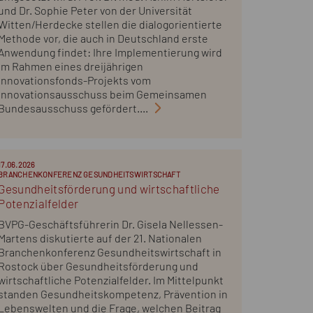
und Dr. Sophie Peter von der Universität
Witten/Herdecke stellen die dialogorientierte
Methode vor, die auch in Deutschland erste
Anwendung findet: Ihre Implementierung wird
im Rahmen eines dreijährigen
Innovationsfonds-Projekts vom
Innovationsausschuss beim Gemeinsamen
Bundesausschuss gefördert....
17.06.2026
BRANCHENKONFERENZ GESUNDHEITSWIRTSCHAFT
Gesundheitsförderung und wirtschaftliche
Potenzialfelder
BVPG-Geschäftsführerin Dr. Gisela Nellessen-
Martens diskutierte auf der 21. Nationalen
Branchenkonferenz Gesundheitswirtschaft in
Rostock über Gesundheitsförderung und
wirtschaftliche Potenzialfelder. Im Mittelpunkt
standen Gesundheitskompetenz, Prävention in
Lebenswelten und die Frage, welchen Beitrag