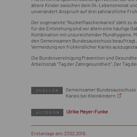
ältere Kinder zwischen dem 34. Lebensmonat und
unverändert Anspruch auf drei zahnärztliche F
Der sogenannte "Nuckelflaschenkaries" zählt zu 
für die Entstehung sind vor allem eine häufige G
Kombination mit unzureichender Mundhygiene. Mi
den Gemeinsamen Bundesausschuss beauftragt, 
Vermeidung von frühkindlicher Karies auszugesta
Die Bundesvereinigung Prävention und Gesundheits
Arbeitsstab "Tag der Zahngesundheit". Der Tag de
Gemeinsamer Bundesausschuss (2
QUELLEN
Karies bei Kleinkindern
Ulrike Meyer-Funke
AUTOR/IN
Erstanlage am: 27.02.2019,