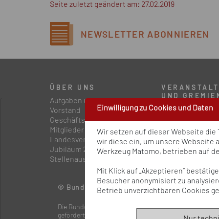
Seite zuletzt geändert am: 27.02.2019
NEWSLETTER
ABONNIEREN
ÜBER UNS
VERANSTAL
UND GREMIE
Aufgaben und Ziele
Einwilligung zu Cookies und Daten
Statuskonferenz
Vorstand
Präventionskong
Geschäftsstelle
Präventionsfor
Mitglieder
Wir setzen auf dieser Webseite die
Externe Gremie
Landesvereinigungen
wir diese ein, um unsere Webseite 
Interne Gremien
Jubiläum 2024
Werkzeug Matomo, betrieben auf dem
Stellenausschreibungen
Mit Klick auf „Akzeptieren” bestäti
Besucher anonymisiert zu analysiere
© Bundesvereinigung Prävention und Gesundh
Betrieb unverzichtbaren Cookies ge
Die Bundesvereinigung Prävention und Gesundheitsförd
gefördert.
Nur techn