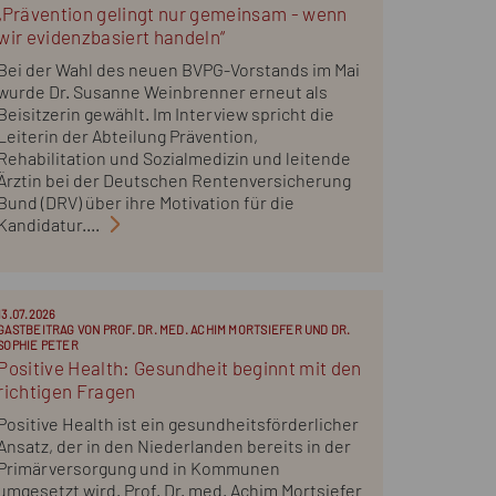
„Prävention gelingt nur gemeinsam - wenn
wir evidenzbasiert handeln“
Bei der Wahl des neuen BVPG-Vorstands im Mai
wurde Dr. Susanne Weinbrenner erneut als
Beisitzerin gewählt. Im Interview spricht die
Leiterin der Abteilung Prävention,
Rehabilitation und Sozialmedizin und leitende
Ärztin bei der Deutschen Rentenversicherung
Bund (DRV) über ihre Motivation für die
Kandidatur....
13.07.2026
GASTBEITRAG VON PROF. DR. MED. ACHIM MORTSIEFER UND DR.
SOPHIE PETER
Positive Health: Gesundheit beginnt mit den
richtigen Fragen
Positive Health ist ein gesundheitsförderlicher
Ansatz, der in den Niederlanden bereits in der
Primärversorgung und in Kommunen
umgesetzt wird. Prof. Dr. med. Achim Mortsiefer