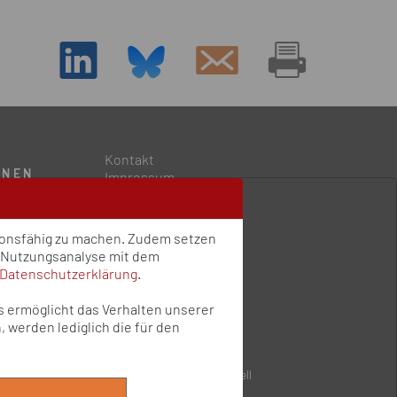
D
Kontakt
ONEN
Impressum
Datenschutz
Qualitätsstandards
ngen
Sitemap
tionsfähig zu machen. Zudem setzen
e Nutzungsanalyse mit dem
Datenschutzerklärung
.
ns ermöglicht das Verhalten unserer
 werden lediglich die für den
undesministerium für Gesundheit institutionell
n