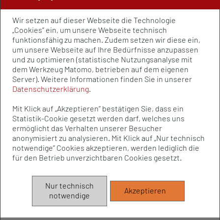
PRESSE UND PUBLIKATIONEN
Wir setzen auf dieser Webseite die Technologie
Policy Paper
„Cookies” ein, um unsere Webseite technisch
Pressemitteilungen
funktionsfähig zu machen. Zudem setzen wir diese ein,
Publikationen
um unsere Webseite auf Ihre Bedürfnisse anzupassen
Newsletter
und zu optimieren (statistische Nutzungsanalyse mit
dem Werkzeug Matomo, betrieben auf dem eigenen
Kontakt
Server). Weitere Informationen finden Sie in unserer
Impressum
Datenschutzerklärung
.
Datenschutz
Qualitätsstandards
Mit Klick auf „Akzeptieren” bestätigen Sie, dass ein
Sitemap
Statistik-Cookie gesetzt werden darf, welches uns
ermöglicht das Verhalten unserer Besucher
anonymisiert zu analysieren. Mit Klick auf „Nur technisch
notwendige” Cookies akzeptieren, werden lediglich die
© Bundesvereinigung Prävention und
für den Betrieb unverzichtbaren Cookies gesetzt.
Gesundheitsförderung e.V. (BVPG) 2025
Die Bundesvereinigung Prävention und Gesundheitsförderung e.V.
Nur technisch
Akzeptieren
(BVPG) wird aufgrund eines Beschlusses des Bundestages vom
notwendige
Bundesministerium für Gesundheit institutionell gefördert.