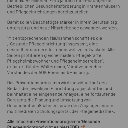
mehr als 70 Millionen Euro jährlich für Leistungen der
Betrieblichen Gesundheitsförderung in Krankenhäusern
und Pflegeeinrichtungen bereitzustellen.
Damit sollen Beschäftigte stärker in ihrem Berufsalltag
unterstützt und neue Mitarbeitende gewonnen werden.
"Mit entsprechenden Maßnahmen schafft es die
‚Gesunde Pflegeeinrichtung‘ insgesamt, eine
gesundheitsfördernde Lebenswelt zu entwickeln. Alle
Seiten profitieren gleichermaßen: Pflegekräfte,
Pflegeheimbewohner und Pflegeheimbetreiber",
erläutert Günter Wältermann, Vorsitzender des
Vorstandes der AOK Rheinland/Hamburg.
Das Präventionsprogramm wird individuell auf den
Bedarf der jeweiligen Einrichtung zugeschnitten und
beinhaltet eine eingehende Analyse, eine fortlaufende
Beratung, die Planung und Umsetzung von
Gesundheitsmaßnahmen sowie den Zugang zu einem
multimedialen Schulungsportal, der Pflegemediathek.
Alle Infos zum Präventionsprogramm "Gesunde
Pflegeeinrichtung" gibt es hier (PDF)
.