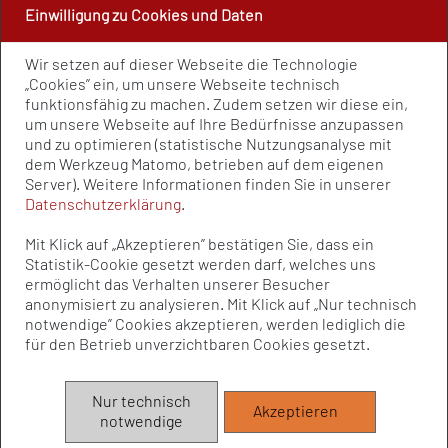
Einwilligung zu Cookies und Daten
PRESSE UND PUBLIKATIONEN
Wir setzen auf dieser Webseite die Technologie
Policy Paper
„Cookies” ein, um unsere Webseite technisch
Pressemitteilungen
funktionsfähig zu machen. Zudem setzen wir diese ein,
Publikationen
um unsere Webseite auf Ihre Bedürfnisse anzupassen
Newsletter
und zu optimieren (statistische Nutzungsanalyse mit
dem Werkzeug Matomo, betrieben auf dem eigenen
Kontakt
Server). Weitere Informationen finden Sie in unserer
Impressum
Datenschutzerklärung
.
Datenschutz
Qualitätsstandards
Mit Klick auf „Akzeptieren” bestätigen Sie, dass ein
Sitemap
Statistik-Cookie gesetzt werden darf, welches uns
ermöglicht das Verhalten unserer Besucher
anonymisiert zu analysieren. Mit Klick auf „Nur technisch
notwendige” Cookies akzeptieren, werden lediglich die
© Bundesvereinigung Prävention und
für den Betrieb unverzichtbaren Cookies gesetzt.
Gesundheitsförderung e.V. (BVPG) 2025
Die Bundesvereinigung Prävention und Gesundheitsförderung e.V.
Nur technisch
Akzeptieren
(BVPG) wird aufgrund eines Beschlusses des Bundestages vom
notwendige
Bundesministerium für Gesundheit institutionell gefördert.