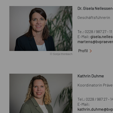
Dr. Gisela Nellesse
Geschäftsführerin
Te.: 0228 / 987 27 - 11
E-Mail:
gisela.nelle
martens@bvpraeven
Profil
© Sonja Ittenbach
Kathrin Duhme
Koordinatorin Präv
Tel.: 0228 / 987 27 - 1
E-Mail:
kathrin.duhme@bvp