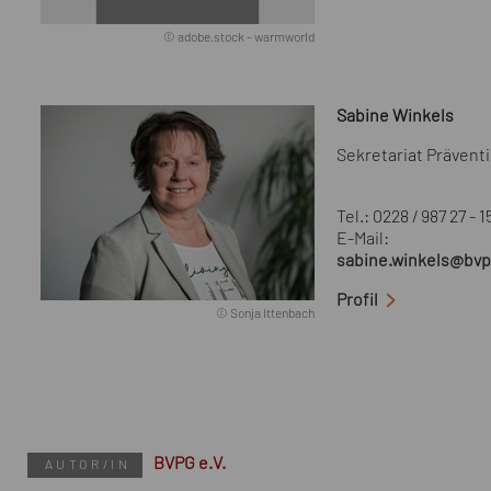
© adobe.stock - warmworld
Sabine Winkels
Sekretariat Präven
Tel.: 0228 / 987 27 - 1
E-Mail:
sabine.winkels@bvp
Profil
© Sonja Ittenbach
BVPG e.V.
AUTOR/IN