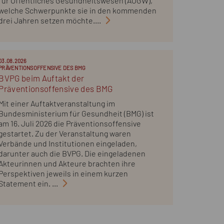
für Öffentliches Gesundheitswesen (AÖGW),
welche Schwerpunkte sie in den kommenden
drei Jahren setzen möchte....
03.08.2026
PRÄVENTIONSOFFENSIVE DES BMG
BVPG beim Auftakt der
Präventionsoffensive des BMG
Mit einer Auftaktveranstaltung im
Bundesministerium für Gesundheit (BMG) ist
am 16. Juli 2026 die Präventionsoffensive
gestartet. Zu der Veranstaltung waren
Verbände und Institutionen eingeladen,
darunter auch die BVPG. Die eingeladenen
Akteurinnen und Akteure brachten ihre
Perspektiven jeweils in einem kurzen
Statement ein. ...