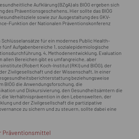
esundheitliche Aufklärung (BZgA) als BIÖG ergeben sich
ng des Präventionsgeschehens. Hier sollte das BIÖG
 Gesundheitsziele sowie zur Ausgestaltung des GKV-
nce-Funktion der Nationalen Präventionskonferenz
 Schlüsselansätze für ein modernes Public Health-
e fünf Aufgabenbereiche 1. sozialepidemiologische
ntionsdurchführung, 4. Methodenentwicklung, Evaluation
In allen Bereichen gibt es umfangreiche, aber
nstitute (Robert Koch-Institut (RKI) und BIÖG), der
er Zivilgesellschaft und der Wissenschaft. In einer
desgesundheitsberichterstattung beziehungsweise
em BIÖG die Anwendungsforschung, die
kation und Diskursivierung, den Gesundheitsämtern die
K die Verhältnisprävention in den Lebenswelten, der
ung und der Zivilgesellschaft die partizipative
rnance zu sichern und zu steuern, sollte dabei eine
 Präventionsmittel