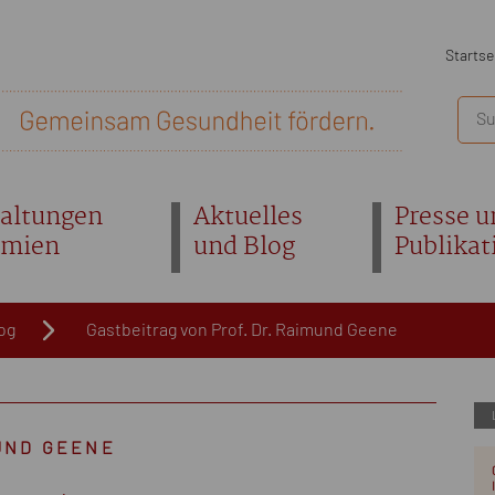
Startse
altungen
Aktuelles
Presse u
emien
und Blog
Publikat
og
Gastbeitrag von Prof. Dr. Raimund Geene
MUND GEENE