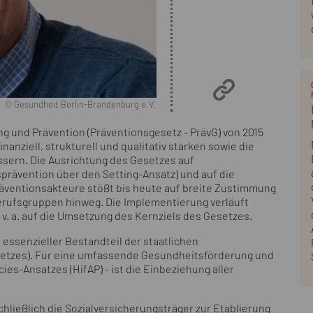
© Gesundheit Berlin-Brandenburg e.V.
g und Prävention (Präventionsgesetz - PrävG) von 2015
anziell, strukturell und qualitativ stärken sowie die
sern. Die Ausrichtung des Gesetzes auf
prävention über den Setting-Ansatz) und auf die
äventionsakteure stößt bis heute auf breite Zustimmung
Berufsgruppen hinweg. Die Implementierung verläuft
h v. a. auf die Umsetzung des Kernziels des Gesetzes.
 essenzieller Bestandteil der staatlichen
esetzes). Für eine umfassende Gesundheitsförderung und
icies-Ansatzes (HifAP) - ist die Einbeziehung aller
hließlich die Sozialversicherungsträger zur Etablierung