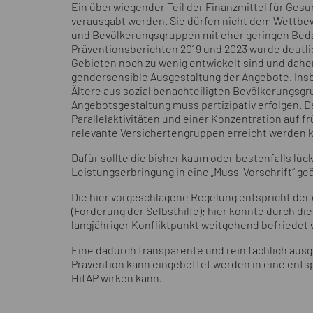
Ein überwiegender Teil der Finanzmittel für Ges
verausgabt werden. Sie dürfen nicht dem Wettbewe
und Bevölkerungsgruppen mit eher geringen Bedarf
Präventionsberichten 2019 und 2023 wurde deutlich
Gebieten noch zu wenig entwickelt sind und daher 
gendersensible Ausgestaltung der Angebote. Ins
Ältere aus sozial benachteiligten Bevölkerungsg
Angebotsgestaltung muss partizipativ erfolgen. 
Parallelaktivitäten und einer Konzentration auf 
relevante Versichertengruppen erreicht werden 
Dafür sollte die bisher kaum oder bestenfalls lüc
Leistungserbringung in eine „Muss-Vorschrift“ g
Die hier vorgeschlagene Regelung entspricht der 
(Förderung der Selbsthilfe); hier konnte durch d
langjähriger Konfliktpunkt weitgehend befriedet
Eine dadurch transparente und rein fachlich aus
Prävention kann eingebettet werden in eine ents
HifAP wirken kann.