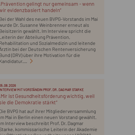
„Prävention gelingt nur gemeinsam - wenn
wir evidenzbasiert handeln“
Bei der Wahl des neuen BVPG-Vorstands im Mai
wurde Dr. Susanne Weinbrenner erneut als
Beisitzerin gewählt. Im Interview spricht die
Leiterin der Abteilung Prävention,
Rehabilitation und Sozialmedizin und leitende
Ärztin bei der Deutschen Rentenversicherung
Bund (DRV) über ihre Motivation für die
Kandidatur....
05.08.2026
INTERVIEW MIT VORSTÄNDIN PROF. DR. DAGMAR STARKE
„Mir ist Gesundheitsförderung wichtig, weil
sie die Demokratie stärkt“
Die BVPG hat auf ihrer Mitgliederversammlung
im Mai in Berlin einen neuen Vorstand gewählt.
Im Interview beschreibt Prof. Dr. Dagmar
Starke, kommissarische Leiterin der Akademie