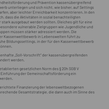
undheitsförderung und Prävention kassenübergreifend
rb unterliegen und sich nicht, wie bisher, auf Settings
en, aber leichter Erreichbarkeit konzentrieren. In den
, dass die Aktivitäten in sozial benachteiligten
stark ausgebaut werden sollten. Gleiches gilt für eine
besondere vulnerable Zielgruppen wie Jugendliche und
ruppen müssen stärker adressiert werden. Die
Der Kassenwettbewerb in Lebenswelten führt zu
frühe Bildungssettings, in der für den Kassenwettbewerb
können.
kenhafte „Soll-Vorschrift“ der kassenübergreifenden
eändert werden.
etablierten gesetzlichen Norm des § 20h SGB V
ie Einführung der Gemeinschaftsförderung ein
 werden.
gerichtete Finanzierung der lebensweltbezogenen
prechende Gesamtstrategie, die dann auch im Sinne des