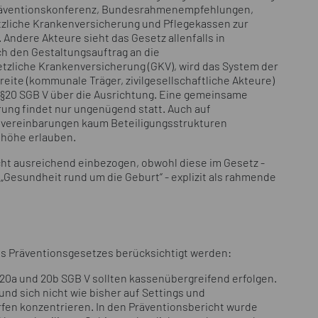
Präventionskonferenz, Bundesrahmenempfehlungen,
zliche Krankenversicherung und Pflegekassen zur
Andere Akteure sieht das Gesetz allenfalls in
ch den Gestaltungsauftrag an die
etzliche Krankenversicherung (GKV), wird das System der
eite (kommunale Träger, zivilgesellschaftliche Akteure)
 §20 SGB V über die Ausrichtung. Eine gemeinsame
rung findet nur ungenügend statt. Auch auf
ereinbarungen kaum Beteiligungsstrukturen
nhöhe erlauben.
ht ausreichend einbezogen, obwohl diese im Gesetz -
Gesundheit rund um die Geburt“ - explizit als rahmende
des Präventionsgesetzes berücksichtigt werden:
20a und 20b SGB V sollten kassenübergreifend erfolgen.
nd sich nicht wie bisher auf Settings und
fen konzentrieren. In den Präventionsbericht wurde