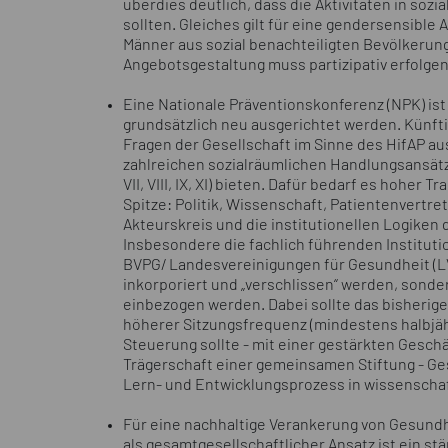
überdies deutlich, dass die Aktivitäten in soz
sollten. Gleiches gilt für eine gendersensibl
Männer aus sozial benachteiligten Bevölkerun
Angebotsgestaltung muss partizipativ erfolgen
Eine Nationale Präventionskonferenz (NPK) ist
grundsätzlich neu ausgerichtet werden. Künfti
Fragen der Gesellschaft im Sinne des HifAP au
zahlreichen sozialräumlichen Handlungsansätze (u
VII, VIII, IX, XI) bieten. Dafür bedarf es hoher
Spitze: Politik, Wissenschaft, Patientenvertret
Akteurskreis und die institutionellen Logiken 
Insbesondere die fachlich führenden Institutio
BVPG/ Landesvereinigungen für Gesundheit (LVG
inkorporiert und „verschlissen“ werden, son
einbezogen werden. Dabei sollte das bisherige
höherer Sitzungsfrequenz (mindestens halbjäh
Steuerung sollte - mit einer gestärkten Geschä
Trägerschaft einer gemeinsamen Stiftung - G
Lern- und Entwicklungsprozess in wissenschaft
Für eine nachhaltige Verankerung von Gesund
als gesamtgesellschaftlicher Ansatz ist ein s