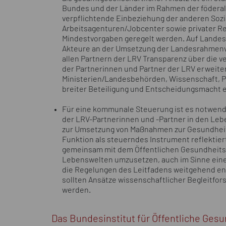
Bundes und der Länder im Rahmen der föderale
verpflichtende Einbeziehung der anderen Sozia
Arbeitsagenturen/Jobcenter sowie privater R
Mindestvorgaben geregelt werden. Auf Landes
Akteure an der Umsetzung der Landesrahmenve
allen Partnern der LRV Transparenz über die v
der Partnerinnen und Partner der LRV erweiter
Ministerien/Landesbehörden, Wissenschaft, Pa
breiter Beteiligung und Entscheidungsmacht e
Für eine kommunale Steuerung ist es notwend
der LRV-Partnerinnen und -Partner in den Lebe
zur Umsetzung von Maßnahmen zur Gesundheits
Funktion als steuerndes Instrument reflektier
gemeinsam mit dem Öffentlichen Gesundheits
Lebenswelten umzusetzen, auch im Sinne einer
die Regelungen des Leitfadens weitgehend en
sollten Ansätze wissenschaftlicher Begleitfor
werden.
Das Bundesinstitut für Öffentliche Ges