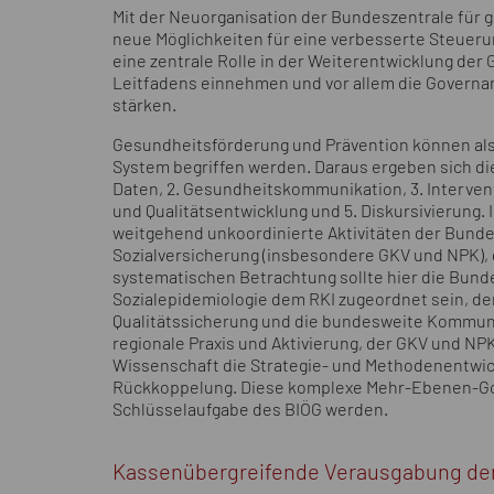
Mit der Neuorganisation der Bundeszentrale für g
neue Möglichkeiten für eine verbesserte Steueru
eine zentrale Rolle in der Weiterentwicklung der
Leitfadens einnehmen und vor allem die Governa
stärken.
Gesundheitsförderung und Prävention können als
System begriffen werden. Daraus ergeben sich di
Daten, 2. Gesundheitskommunikation, 3. Interve
und Qualitätsentwicklung und 5. Diskursivierung. 
weitgehend unkoordinierte Aktivitäten der Bundesi
Sozialversicherung (insbesondere GKV und NPK), d
systematischen Betrachtung sollte hier die Bun
Sozialepidemiologie dem RKI zugeordnet sein, d
Qualitätssicherung und die bundesweite Kommuni
regionale Praxis und Aktivierung, der GKV und NP
Wissenschaft die Strategie- und Methodenentwickl
Rückkoppelung. Diese komplexe Mehr-Ebenen-Gove
Schlüsselaufgabe des BIÖG werden.
Kassenübergreifende Verausgabung der