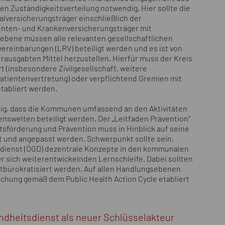
n Zuständigkeitsverteilung notwendig. Hier sollte die
lversicherungsträger einschließlich der
enten- und Krankenversicherungsträger mit
ebene müssen alle relevanten gesellschaftlichen
reinbarungen (LRV) beteiligt werden und es ist von
erausgabten Mittel herzustellen. Hierfür muss der Kreis
t (insbesondere Zivilgesellschaft, weitere
tientenvertretung) oder verpflichtend Gremien mit
tabliert werden.
ig, dass die Kommunen umfassend an den Aktivitäten
nswelten beteiligt werden. Der „Leitfaden Prävention“
förderung und Prävention muss in Hinblick auf seine
t und angepasst werden. Schwerpunkt sollte sein,
dienst (ÖGD) dezentrale Konzepte in den kommunalen
 sich weiterentwickelnden Lernschleife. Dabei sollten
tbürokratisiert werden. Auf allen Handlungsebenen
schung gemäß dem Public Health Action Cycle etabliert
undheitsdienst als neuer Schlüsselakteur