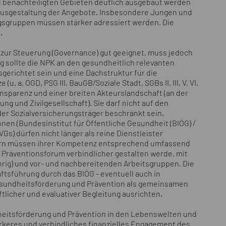
ial benachteiligten Gebieten deutlich ausgebaut werden
e Ausgestaltung der Angebote. Insbesondere Jungen und
gsgruppen müssen stärker adressiert werden. Die
.
 zur Steuerung (Governance) gut geeignet, muss jedoch
g sollte die NPK an den gesundheitlich relevanten
sgerichtet sein und eine Dachstruktur für die
. a. ÖGD, PSG III, BauGB/Soziale Stadt, SGBs II, III, V, VI,
 Transparenz und einer breiten Akteurslandschaft (an der
ung und Zivilgesellschaft). Sie darf nicht auf den
der Sozialversicherungsträger beschränkt sein.
nen (Bundesinstitut für Öffentliche Gesundheit (BIÖG) /
s) dürfen nicht länger als reine Dienstleister
dern müssen ihrer Kompetenz entsprechend umfassend
 Präventionsforum verbindlicher gestalten werde, mit
rig) und vor- und nachbereitenden Arbeitsgruppen. Die
ftsführung durch das BIÖG - eventuell auch in
esundheitsförderung und Prävention als gemeinsamen
licher und evaluativer Begleitung ausrichten.
heitsförderung und Prävention in den Lebenswelten und
tärkeres und verbindliches finanzielles Engagement des