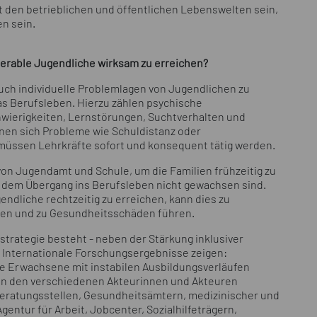
it den betrieblichen und öffentlichen Lebenswelten sein,
n sein.
erable Jugendliche wirksam zu erreichen?
uch individuelle Problemlagen von Jugendlichen zu
s Berufsleben. Hierzu zählen psychische
hwierigkeiten, Lernstörungen, Suchtverhalten und
nnen sich Probleme wie Schuldistanz oder
üssen Lehrkräfte sofort und konsequent tätig werden.
von Jugendamt und Schule, um die Familien frühzeitig zu
ie dem Übergang ins Berufsleben nicht gewachsen sind.
endliche rechtzeitig zu erreichen, kann dies zu
hen und zu Gesundheitsschäden führen.
trategie besteht - neben der Stärkung inklusiver
 Internationale Forschungsergebnisse zeigen:
ge Erwachsene mit instabilen Ausbildungsverläufen
en den verschiedenen Akteurinnen und Akteuren
eratungsstellen, Gesundheitsämtern, medizinischer und
entur für Arbeit, Jobcenter, Sozialhilfeträgern,