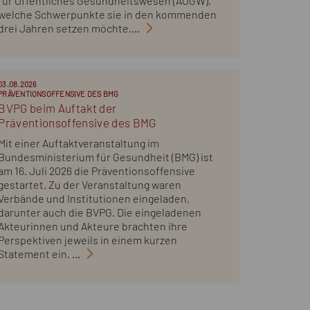
für Öffentliches Gesundheitswesen (AÖGW),
welche Schwerpunkte sie in den kommenden
drei Jahren setzen möchte....
03.08.2026
PRÄVENTIONSOFFENSIVE DES BMG
BVPG beim Auftakt der
Präventionsoffensive des BMG
Mit einer Auftaktveranstaltung im
Bundesministerium für Gesundheit (BMG) ist
am 16. Juli 2026 die Präventionsoffensive
gestartet. Zu der Veranstaltung waren
Verbände und Institutionen eingeladen,
darunter auch die BVPG. Die eingeladenen
Akteurinnen und Akteure brachten ihre
Perspektiven jeweils in einem kurzen
Statement ein. ...