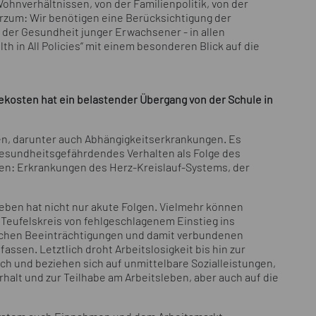
hnverhältnissen, von der Familienpolitik, von der
urzum: Wir benötigen eine Berücksichtigung der
der Gesundheit junger Erwachsener - in allen
th in All Policies“ mit einem besonderen Blick auf die
kosten hat ein belastender Übergang von der Schule in
n, darunter auch Abhängigkeitserkrankungen. Es
 gesundheitsgefährdendes Verhalten als Folge des
en: Erkrankungen des Herz-Kreislauf-Systems, der
leben hat nicht nur akute Folgen. Vielmehr können
m Teufelskreis von fehlgeschlagenem Einstieg ins
ichen Beeinträchtigungen und damit verbundenen
ssen. Letztlich droht Arbeitslosigkeit bis hin zur
ch und beziehen sich auf unmittelbare Sozialleistungen,
lt und zur Teilhabe am Arbeitsleben, aber auch auf die