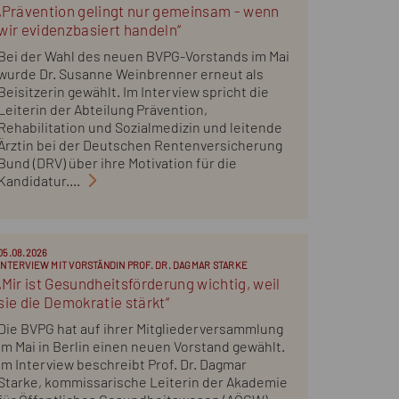
„Prävention gelingt nur gemeinsam - wenn
wir evidenzbasiert handeln“
Bei der Wahl des neuen BVPG-Vorstands im Mai
wurde Dr. Susanne Weinbrenner erneut als
Beisitzerin gewählt. Im Interview spricht die
Leiterin der Abteilung Prävention,
Rehabilitation und Sozialmedizin und leitende
Ärztin bei der Deutschen Rentenversicherung
Bund (DRV) über ihre Motivation für die
Kandidatur....
05.08.2026
INTERVIEW MIT VORSTÄNDIN PROF. DR. DAGMAR STARKE
„Mir ist Gesundheitsförderung wichtig, weil
sie die Demokratie stärkt“
Die BVPG hat auf ihrer Mitgliederversammlung
im Mai in Berlin einen neuen Vorstand gewählt.
Im Interview beschreibt Prof. Dr. Dagmar
Starke, kommissarische Leiterin der Akademie