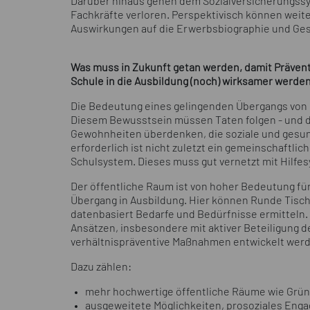
Darüber hinaus gehen dem Sozialversicherungs
Fachkräfte verloren. Perspektivisch können weit
Auswirkungen auf die Erwerbsbiographie und Ge
Was muss in Zukunft getan werden, damit Präven
Schule in die Ausbildung (noch) wirksamer werde
Die Bedeutung eines gelingenden Übergangs von de
Diesem Bewusstsein müssen Taten folgen - und d
Gewohnheiten überdenken, die soziale und gesund
erforderlich ist nicht zuletzt ein gemeinschaftlic
Schulsystem. Dieses muss gut vernetzt mit Hilfe
Der öffentliche Raum ist von hoher Bedeutung fü
Übergang in Ausbildung. Hier können Runde Tisc
datenbasiert Bedarfe und Bedürfnisse ermitteln. 
Ansätzen, insbesondere mit aktiver Beteiligung
verhältnispräventive Maßnahmen entwickelt wer
Dazu zählen:
mehr hochwertige öffentliche Räume wie Grün
ausgeweitete Möglichkeiten, prosoziales Eng