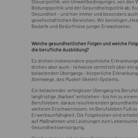
Steuerpolitik, von Umweltbedingungen, von den Wo
Bildungspolitik und der Gesundheitspolitik ab. K
Gesundheit - und hier immer und besonders auch 
gesellschaftlichen Bereichen. Wir benötigen „Heal
Bedarfe und Bedürfnisse junger Erwachsener.
Welche gesundheitlichen Folgen und welche Folge
die berufliche Ausbildung?
Es drohen insbesondere psychische Erkrankunge
drohen aber auch - teilweise vermittelt über ein
belastenden Übergangs - körperliche Erkrankung
Atemwege, des Muskel-Skelett-Systems.
Ein belastender, erfolgloser Übergang ins Berufs
langfristige „Narben“ entstehen - bis hin zu eine
Berufsleben, daraus resultierenden gesundheitl
weiteren Erschwernissen, im Berufsleben Fuß zu fa
Erwerbsunfähigkeit. Die Folgekosten sind erhebli
auf Maßnahmen und Leistungen zum Lebensunterha
Gesundheitsversorgung.