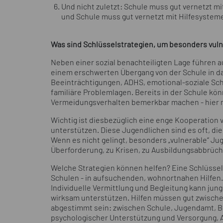
Und nicht zuletzt: Schule muss gut vernetzt m
und Schule muss gut vernetzt mit Hilfesysteme
Was sind Schlüsselstrategien, um besonders vuln
Neben einer sozial benachteiligten Lage führen a
einem erschwerten Übergang von der Schule in da
Beeinträchtigungen, ADHS, emotional-soziale Sc
familiäre Problemlagen. Bereits in der Schule kö
Vermeidungsverhalten bemerkbar machen - hier m
Wichtig ist diesbezüglich eine enge Kooperation 
unterstützen. Diese Jugendlichen sind es oft, d
Wenn es nicht gelingt, besonders „vulnerable“ Jug
Überforderung, zu Krisen, zu Ausbildungsabbrüc
Welche Strategien können helfen? Eine Schlüssels
Schulen - in aufsuchenden, wohnortnahen Hilfen.
Individuelle Vermittlung und Begleitung kann jun
wirksam unterstützen. Hilfen müssen gut zwisch
abgestimmt sein: zwischen Schule, Jugendamt, B
psychologischer Unterstützung und Versorgung, Ag