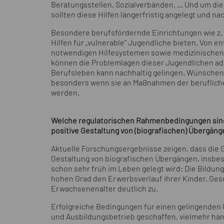
Beratungsstellen, Sozialverbänden, ... Und um die
sollten diese Hilfen längerfristig angelegt und nac
Besondere berufsfördernde Einrichtungen wie z. 
Hilfen für „vulnerable“ Jugendliche bieten. Von e
notwendigen Hilfesystemen sowie medizinischen 
können die Problemlagen dieser Jugendlichen ad
Berufsleben kann nachhaltig gelingen. Wünschens
besonders wenn sie an Maßnahmen der berufliche
werden.
Welche regulatorischen Rahmenbedingungen sind f
positive Gestaltung von (biografischen) Übergä
Aktuelle Forschungsergebnisse zeigen, dass die G
Gestaltung von biografischen Übergängen, insbes
schon sehr früh im Leben gelegt wird: Die Bildun
hohen Grad den Erwerbsverlauf ihrer Kinder. Ge
Erwachsenenalter deutlich zu.
Erfolgreiche Bedingungen für einen gelingenden 
und Ausbildungsbetrieb geschaffen, vielmehr hän