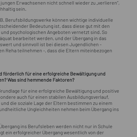
 jungen Erwachsenen nicht schnell wieder zu „verlieren“,
hhaltig sein.
B. Berufsbildungswerke können wichtige individuelle
ntscheidender Bedeutung ist, dass diese gut mit den
und psychologischen Angeboten vernetzt sind. So
äquat bearbeitet werden, und der Übergang in das
wert und sinnvoll ist bei diesen Jugendlichen -
n Reha teilnehmen -, dass die Eltern miteinbezogen
örderlich für eine erfolgreiche Bewältigung und
ngen? Was sind hemmende Faktoren?
rundlage für eine erfolgreiche Bewältigung und positive
ondere auch für einen stabilen Ausbildungsverlauf,
g und die soziale Lage der Eltern bestimmen zu einem
sundheitliche Ungleichheiten nehmen beim Übergang ins
Übergang ins Berufsleben werden nicht nur in Schule
gt ein erfolgreicher Übergang wesentlich von der