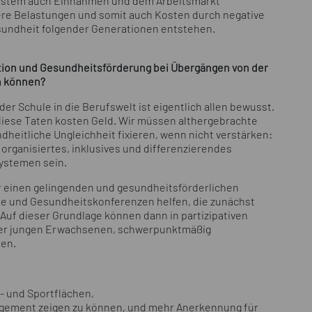
system auch Einnahmen und dem Arbeitsmarkt
ere Belastungen und somit auch Kosten durch negative
sundheit folgender Generationen entstehen.
tion und Gesundheitsförderung bei Übergängen von der
n können?
r Schule in die Berufswelt ist eigentlich allen bewusst.
iese Taten kosten Geld. Wir müssen althergebrachte
heitliche Ungleichheit fixieren, wenn nicht verstärken:
h organisiertes, inklusives und differenzierendes
systemen sein.
r einen gelingenden und gesundheitsförderlichen
he und Gesundheitskonferenzen helfen, die zunächst
Auf dieser Grundlage können dann in partizipativen
 der jungen Erwachsenen, schwerpunktmäßig
den.
- und Sportflächen,
agement zeigen zu können, und mehr Anerkennung für