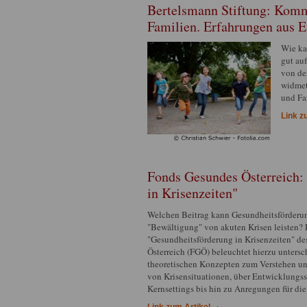
Bertelsmann Stiftung: Komm
Familien. Erfahrungen aus 
Wie ka
gut au
von de
widmet
und Fa
Link z
Fonds Gesundes Österreich: 
in Krisenzeiten"
Welchen Beitrag kann Gesundheitsförderun
"Bewältigung" von akuten Krisen leisten? 
"Gesundheitsförderung in Krisenzeiten" d
Österreich (FGÖ) beleuchtet hierzu unters
theoretischen Konzepten zum Verstehen u
von Krisensituationen, über Entwicklungss
Kernsettings bis hin zu Anregungen für die
Link zum Artikel