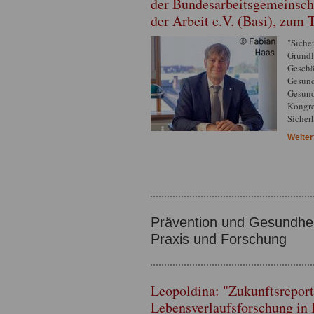
der Bundesarbeitsgemeinscha
der Arbeit e.V. (Basi), zum
"Siche
Grundla
Geschä
Gesund
Gesund
Kongre
Sicher
Weiter
Prävention und Gesundheits
Praxis und Forschung
Leopoldina: "Zukunftsreport
Lebensverlaufsforschung in 