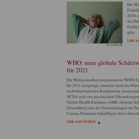
Die We
Federf
2030 a
der De
Einbli
gibt.
Link z
WHO: neue globale Schätzwe
für 2021
Die Weltgesundheitsorganisation (WHO) h
für 2021 festgelegt: darunter auch die Prä
nichtübertragbaren Krankheiten
(noncommu
NCDs)
und von psychischen Erkrankungen. 
Global Health Estimates
(GHE, Globale Sch
Gesundheit) und die Entwicklungen im Z
Corona-Pandemie bekräftigen diese Entsc
Link zum Artikel