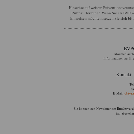
Hinweise auf weitere Präventionsveranst
Rubrik "Termine". Wenn Sie als BVPG-
hinweisen möchten, setzen Sie sich bit
BVPG
Möchten auch
Informationen zu Ihre
Kontakt: 
U
Tel
Fa
E-Mail:
ulrike
Sie können den
Newsletter
der
Bundesverei
(ab-)bestell