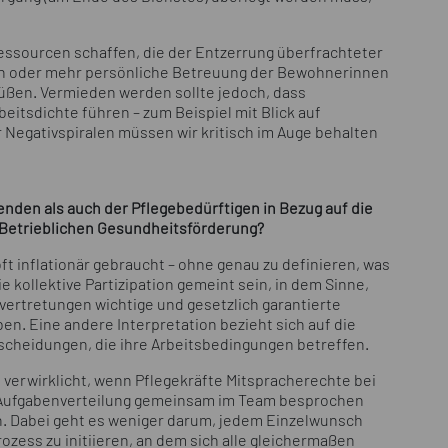
ssourcen schaffen, die der Entzerrung überfrachteter
en oder mehr persönliche Betreuung der Bewohnerinnen
üßen. Vermieden werden sollte jedoch, dass
eitsdichte führen – zum Beispiel mit Blick auf
Negativspiralen müssen wir kritisch im Auge behalten
enden als auch der Pflegebedürftigen in Bezug auf die
Betrieblichen Gesundheitsförderung?
 oft inflationär gebraucht – ohne genau zu definieren, was
e kollektive Partizipation gemeint sein, in dem Sinne,
vertretungen wichtige und gesetzlich garantierte
en. Eine andere Interpretation bezieht sich auf die
tscheidungen, die ihre Arbeitsbedingungen betreffen.
nn verwirklicht, wenn Pflegekräfte Mitspracherechte bei
e Aufgabenverteilung gemeinsam im Team besprochen
. Dabei geht es weniger darum, jedem Einzelwunsch
zess zu initiieren, an dem sich alle gleichermaßen