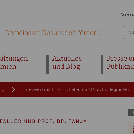
Startse
altungen
Aktuelles
Presse u
emien
und Blog
Publikat
og
Interview mit Prof. Dr. Faller und Prof. Dr. Segmüller
 FALLER UND PROF. DR. TANJA