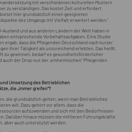
einandersetzung mit verschiedenen kulturellen Mustern
ber zu verständigen. Das kostet Zeit und erfordert
bietet hier grundsätzlich einen geeigneten
Aspekte des Umgangs mit Vielfalt erweitert werden.“
U-Ausland und aus anderen Ländern der Welt haben in
haben entsprechende Vorbehaltsaufgaben. Eine Studie
en ergab, dass die Pflegenden Deutschland nach kurzer
en ihrer Tätigkeit als unzureichend erlebten. Das heißt,
t zu gewinnen, bedarf es gesundheitsförderlicher
rd auch der Drop-out der „einheimischen“ Pflegenden
g und Umsetzung des Betrieblichen
ze, die „immer greifen“?
n, die grundsätzlich gelten, wenn man Betriebliches
ren will. Dazu gehört vor allem, dass die
alressourcen aufzuwenden und sich mit den Bedürfnissen
en. Darüber hinaus müssen die mittleren Führungskräfte
rt, aber auch unterstützt werden.