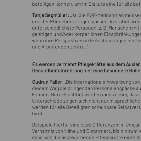
beteiligen können, um im Diskurs eine für alle be
Tanja Segmüller:
„Ja, die BGF-Maßnahmen müssen 
und der Pflegebedürftigen passen. In stationäre
unterschiedlichste Personen, z. B. Menschen mi
geistigen und/oder körperlichen Einschränkungen
wenn ihre Perspektiven in Entscheidungen einflie
und Arbeitenden zentral.“
Es werden vermehrt Pflegekräfte aus dem Auslan
Gesundheitsförderung hier eine besondere Rolle
Gudrun Faller:
„Die internationale Anwerbung von 
diesem Weg die dringenden Personalengpässe auf
können. Berücksichtigt werden muss dabei, dass In
Unterschiede zeigen sich nicht nur in sprachliche
werden für alle Beteiligten scheinbare Selbstvers
birgt.
Beispiele hierfür sind etwa Differenzen im Umgan
Verhältnis von Nähe und Distanz etc. bis hin zum V
dass sich die angeworbenen Pflegekräfte einfach