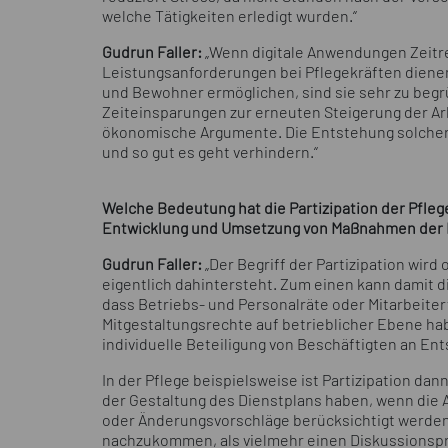
welche Tätigkeiten erledigt wurden.“
Gudrun Faller:
„Wenn digitale Anwendungen Zeitre
Leistungsanforderungen bei Pflegekräften dien
und Bewohner ermöglichen, sind sie sehr zu begr
Zeiteinsparungen zur erneuten Steigerung der Arb
ökonomische Argumente. Die Entstehung solcher 
und so gut es geht verhindern.“
Welche Bedeutung hat die Partizipation der Pfleg
Entwicklung und Umsetzung von Maßnahmen der 
Gudrun Faller:
„Der Begriff der Partizipation wird
eigentlich dahintersteht. Zum einen kann damit di
dass Betriebs- und Personalräte oder Mitarbeiter
Mitgestaltungsrechte auf betrieblicher Ebene hab
individuelle Beteiligung von Beschäftigten an En
In der Pflege beispielsweise ist Partizipation da
der Gestaltung des Dienstplans haben, wenn di
oder Änderungsvorschläge berücksichtigt werden
nachzukommen, als vielmehr einen Diskussionspro