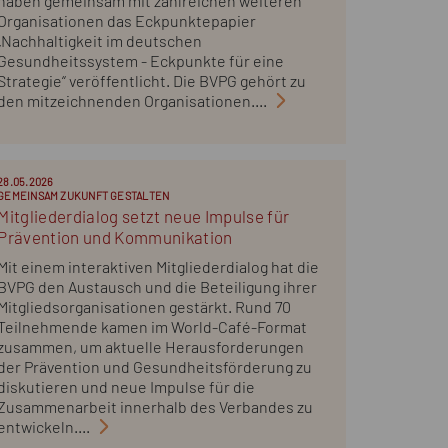
haben gemeinsam mit zahlreichen weiteren
Organisationen das Eckpunktepapier
„Nachhaltigkeit im deutschen
Gesundheitssystem - Eckpunkte für eine
Strategie“ veröffentlicht. Die BVPG gehört zu
den mitzeichnenden Organisationen....
28.05.2026
GEMEINSAM ZUKUNFT GESTALTEN
Mitgliederdialog setzt neue Impulse für
Prävention und Kommunikation
Mit einem interaktiven Mitgliederdialog hat die
BVPG den Austausch und die Beteiligung ihrer
Mitgliedsorganisationen gestärkt. Rund 70
Teilnehmende kamen im World-Café-Format
zusammen, um aktuelle Herausforderungen
der Prävention und Gesundheitsförderung zu
diskutieren und neue Impulse für die
Zusammenarbeit innerhalb des Verbandes zu
entwickeln....