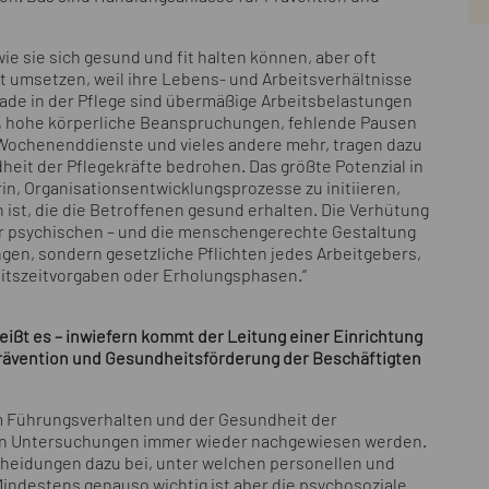
ie sie sich gesund und fit halten können, aber oft
t umsetzen, weil ihre Lebens- und Arbeitsverhältnisse
ade in der Pflege sind übermäßige Arbeitsbelastungen
, hohe körperliche Beanspruchungen, fehlende Pausen
 Wochenenddienste und vieles andere mehr, tragen dazu
eit der Pflegekräfte bedrohen. Das größte Potenzial in
in, Organisationsentwicklungsprozesse zu initiieren,
 ist, die die Betroffenen gesund erhalten. Die Verhütung
r psychischen – und die menschengerechte Gestaltung
ungen, sondern gesetzliche Pflichten jedes Arbeitgebers,
eitszeitvorgaben oder Erholungsphasen.“
heißt es – inwiefern kommt der Leitung einer Einrichtung
 Prävention und Gesundheitsförderung der Beschäftigten
Führungsverhalten und der Gesundheit der
hen Untersuchungen immer wieder nachgewiesen werden.
cheidungen dazu bei, unter welchen personellen und
indestens genauso wichtig ist aber die psychosoziale