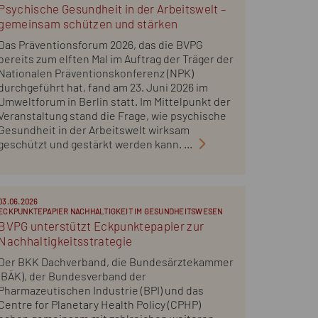
Psychische Gesundheit in der Arbeitswelt –
gemeinsam schützen und stärken
Das Präventionsforum 2026, das die BVPG
bereits zum elften Mal im Auftrag der Träger der
Nationalen Präventionskonferenz (NPK)
durchgeführt hat, fand am 23. Juni 2026 im
Umweltforum in Berlin statt. Im Mittelpunkt der
Veranstaltung stand die Frage, wie psychische
Gesundheit in der Arbeitswelt wirksam
geschützt und gestärkt werden kann. ...
03.06.2026
ECKPUNKTEPAPIER NACHHALTIGKEIT IM GESUNDHEITSWESEN
BVPG unterstützt Eckpunktepapier zur
Nachhaltigkeitsstrategie
Der BKK Dachverband, die Bundesärztekammer
(BÄK), der Bundesverband der
Pharmazeutischen Industrie (BPI) und das
Centre for Planetary Health Policy (CPHP)