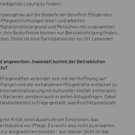
friedigende Lösung zu finden.“
passgenau auf die Bedarfe der beruflich Pflegenden
n Pflegeeinrichtungen leben und arbeiten
t Migrationshintergrund und Menschen mit sogenannten
. Ihre Bedürfnisse können nur Berücksichtigung finden,
ßen. Somit ist eine Partizipation der vor Ort Lebenden
d angeworben. Inwieweit kommt der Betrieblichen
 zu?
Pflegekräften verbindet sich mit der Hoffnung, auf
fangen und die vorhandenen Pflegekräfte entlasten zu
ternationalisierung mit kultureller Vielfalt einhergeht.
n Barrieren, sondern auch in vielen Alltagsdingen. Dabei
tändlichkeiten in Frage gestellt, was Konfliktpotenziale
g mit Kritik, beim Ausdruck von Emotionen, das
erständnis von Pflege. Es reicht also nicht zu erwarten,
 nur eingewöhnen müssen – aus meiner Sicht ist das