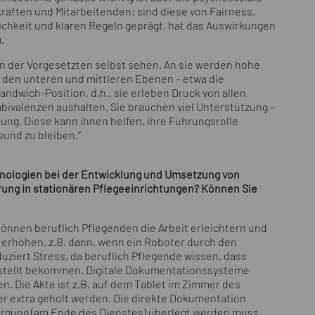
äften und Mitarbeitenden: sind diese von Fairness,
chkeit und klaren Regeln geprägt, hat das Auswirkungen
.
en der Vorgesetzten selbst sehen. An sie werden hohe
 den unteren und mittleren Ebenen – etwa die
ndwich-Position, d.h., sie erleben Druck von allen
ivalenzen aushalten. Sie brauchen viel Unterstützung –
ung. Diese kann ihnen helfen, ihre Führungsrolle
sund zu bleiben.“
chnologien bei der Entwicklung und Umsetzung von
ng in stationären Pflegeeinrichtungen? Können Sie
nnen beruflich Pflegenden die Arbeit erleichtern und
 erhöhen, z.B. dann, wenn ein Roboter durch den
ziert Stress, da beruflich Pflegende wissen, dass
estellt bekommen. Digitale Dokumentationssysteme
 Die Akte ist z.B. auf dem Tablet im Zimmer des
r extra geholt werden. Die direkte Dokumentation
sorgung (am Ende des Dienstes) überlegt werden muss,