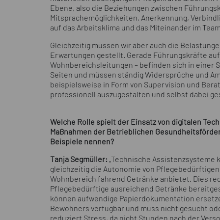
Ebene, also die Beziehungen zwischen Führungskr
Mitsprachemöglichkeiten, Anerkennung, Verbindli
auf das Arbeitsklima und das Miteinander im Team
Gleichzeitig müssen wir aber auch die Belastung
Erwartungen gestellt. Gerade Führungskräfte auf
Wohnbereichsleitungen – befinden sich in einer Sa
Seiten und müssen ständig Widersprüche und Amb
beispielsweise in Form von Supervision und Berat
professionell auszugestalten und selbst dabei ge
Welche Rolle spielt der Einsatz von digitalen Te
Maßnahmen der Betrieblichen Gesundheitsförderu
Beispiele nennen?
Tanja Segmüller:
„Technische Assistenzsysteme kö
gleichzeitig die Autonomie von Pflegebedürftigen
Wohnbereich fahrend Getränke anbietet. Dies redu
Pflegebedürftige ausreichend Getränke bereitg
können aufwendige Papierdokumentation ersetzen.
Bewohners verfügbar und muss nicht gesucht ode
reduziert Stress, da nicht Stunden nach der Ver