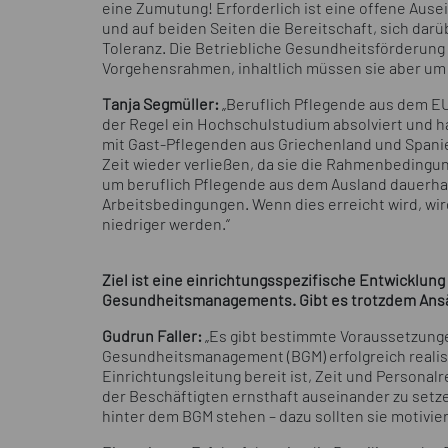
eine Zumutung! Erforderlich ist eine offene Aus
und auf beiden Seiten die Bereitschaft, sich darü
Toleranz. Die Betriebliche Gesundheitsförderung 
Vorgehensrahmen, inhaltlich müssen sie aber um 
Tanja Segmüller:
„Beruflich Pflegende aus dem E
der Regel ein Hochschulstudium absolviert und 
mit Gast-Pflegenden aus Griechenland und Spani
Zeit wieder verließen, da sie die Rahmenbedingung
um beruflich Pflegende aus dem Ausland dauerhaf
Arbeitsbedingungen. Wenn dies erreicht wird, wi
niedriger werden.“
Ziel ist eine einrichtungsspezifische Entwicklun
Gesundheitsmanagements. Gibt es trotzdem Ansät
Gudrun Faller:
„Es gibt bestimmte Voraussetzunge
Gesundheitsmanagement (BGM) erfolgreich realisie
Einrichtungsleitung bereit ist, Zeit und Person
der Beschäftigten ernsthaft auseinander zu setz
hinter dem BGM stehen – dazu sollten sie motivie