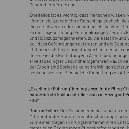
Gesundheitsförderung.
Zweifellos ist es wichtig, dass Menschen wissen, w
können sie gut gemeinte Ratschläge deshalb nich
dies erschweren oder gar unmöglich machen. Ger
an der Tagesordnung: Personalmangel, Zeitdruck
und Rückzugsmöglichkeiten, zu viele Nacht- und
bei, dass Gefährdungen auftreten und die Gesundh
stationären Pflegeeinrichtungen liegt deshalb dar
deren Ziel die Gestaltung von Arbeitsbedingungen
arbeitsbedingter Gesundheitsgefahren – auch de
der Arbeit sind übrigens keine freiwilligen Leist
genauso wie zum Beispiel die Einhaltung von Arb
„Exzellente Führung“ bedingt „exzellente Pflege“ 
eine zentrale Schlüsselrolle – auch in Bezug auf
– zu?
Gudrun Faller:
„Der Zusammenhang zwischen dem 
Mitarbeitenden konnte in zahlreichen empirisc
Zum einen tragen Führungskräfte mit ihren Ents
materiellen Bedingungen Pflegekräfte arbeiten. M